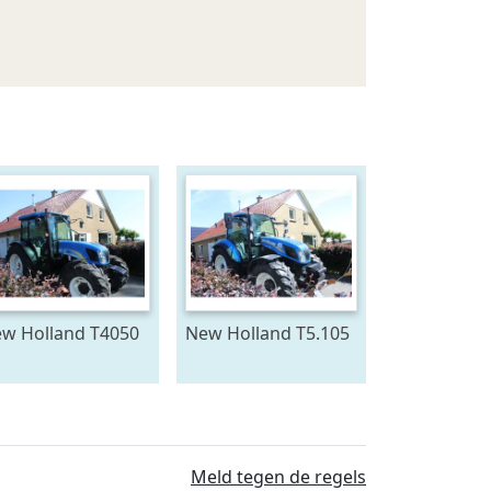
w Holland T4050
New Holland T5.105
j 2010)
met
luchtreminstallatie
(bj 2017)
Meld tegen de regels