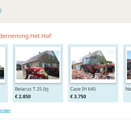
l
nderneming Het Hof
Belarus T 25 (bj
Case IH 645
Ne
1973)
(b
€ 2.850
€ 3.750
erder