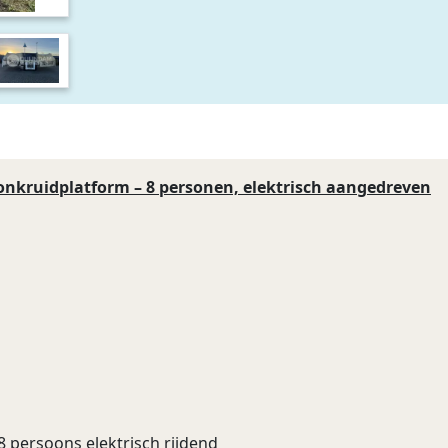
onkruidplatform – 8 personen, elektrisch aangedreven
8 persoons elektrisch rijdend