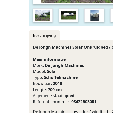
Beschrijving
De Jongh Machines Solar Onkruidbed / 
Meer informatie
Merk:
De-Jongh-Machines
Model:
Solar
Type:
Schoffelmachine
Bouwjaar:
2018
Lengte:
700 cm
Algemene staat:
goed
Referentienummer:
08422603001
De Jongh Machines ligwieder / wiedbed – 