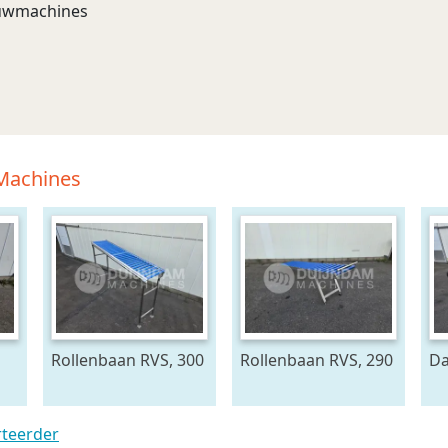
bouwmachines
 Machines
Rollenbaan RVS, 300
Rollenbaan RVS, 290
Da
x 60 cm
x 60 cm
pl
b
rteerder