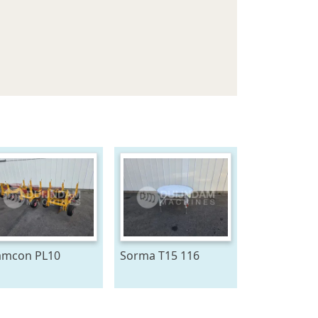
mcon PL10
Sorma T15 116
antmachine voor
draaitafel 150 cm ø
omen