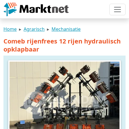
Home
Agrarisch
Mechanisatie
Comeb rijenfrees 12 rijen hydraulisch
opklapbaar