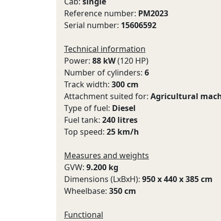
Cab:
single
Reference number:
PM2023
Serial number:
15606592
Technical information
Power:
88 kW
(120 HP)
Number of cylinders:
6
Track width:
300 cm
Attachment suited for:
Agricultural mac
Type of fuel:
Diesel
Fuel tank:
240 litres
Top speed:
25 km/h
Measures and weights
GVW:
9.200 kg
Dimensions (LxBxH):
950 x 440 x 385 cm
Wheelbase:
350 cm
Functional