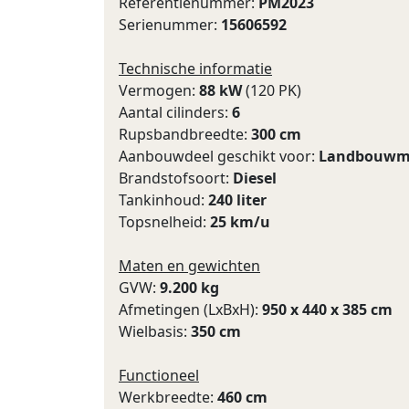
Referentienummer:
PM2023
Serienummer:
15606592
Technische informatie
Vermogen:
88 kW
(120 PK)
Aantal cilinders:
6
Rupsbandbreedte:
300 cm
Aanbouwdeel geschikt voor:
Landbouwm
Brandstofsoort:
Diesel
Tankinhoud:
240 liter
Topsnelheid:
25 km/u
Maten en gewichten
GVW:
9.200 kg
Afmetingen (LxBxH):
950 x 440 x 385 cm
Wielbasis:
350 cm
Functioneel
Werkbreedte:
460 cm