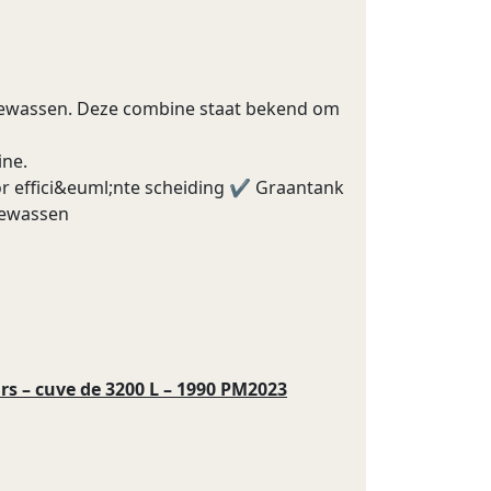
 gewassen. Deze combine staat bekend om
ine.
r effici&euml;nte scheiding ✔ Graantank
gewassen
s – cuve de 3200 L – 1990 PM2023