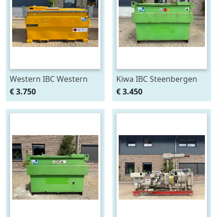
Western IBC Western
Kiwa IBC Steenbergen
2143 liter Dieseltank
IBC Dieseltank 2000 liter
€ 3.750
€ 3.450
Milieutank met
met handpomp
handpomp
Milieutank Fuel Tank