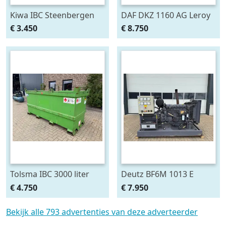
Kiwa IBC Steenbergen
DAF DKZ 1160 AG Leroy
IBC Dieseltank 2000 liter
Somer 250 kVA
€ 3.450
€ 8.750
met handpomp
noodstroom aggregaat
Milieutank Fuel Tank
generatorset 63 hours
Tolsma IBC 3000 liter
Deutz BF6M 1013 E
Dieseltank met
Leroy Somer 162 kVA
€ 4.750
€ 7.950
Handpomp Milieutank
noodstroom
generatorset
Bekijk alle 793 advertenties van deze adverteerder