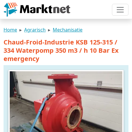
Home
Agrarisch
Mechanisatie
Chaud-Froid-Industrie KSB 125-315 /
334 Waterpomp 350 m3 / h 10 Bar Ex
emergency