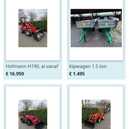
Hofmann H190, al vanaf
Kipwagen 1.5 ton
€ 325,- per maand.
€ 16.950
€ 1.495