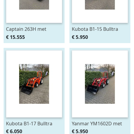
Captain 263H met
Kubota B1-15 Bulltra
voorlader al af €295,-
met voorlader, al vanaf €
€ 15.555
€ 5.950
p/m Gratis klepel
99,- per
Kubota B1-17 Bulltra
Yanmar YM1602D met
met voorlader, al vanaf €
voorlader, al vanaf € 99,-
€ 6.050
€ 5.950