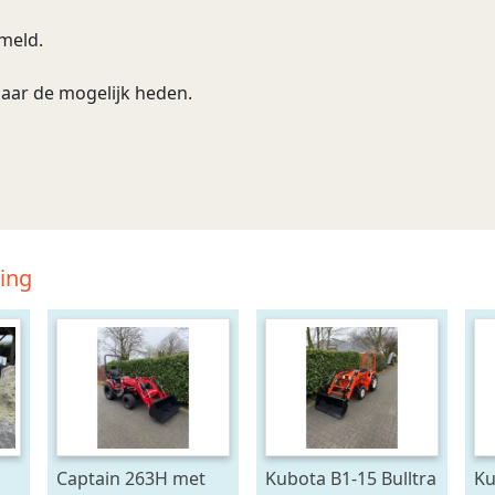
rmeld.
naar de mogelijk heden.
ding
Captain 263H met
Kubota B1-15 Bulltra
Ku