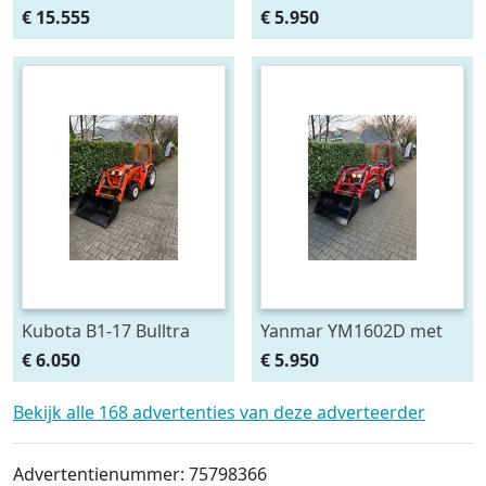
voorlader al af €295,-
met voorlader, al vanaf €
€ 15.555
€ 5.950
p/m Gratis klepel
99,- per
Kubota B1-17 Bulltra
Yanmar YM1602D met
met voorlader, al vanaf €
voorlader, al vanaf € 99,-
€ 6.050
€ 5.950
99,- per
per maand.
Bekijk alle 168 advertenties van deze adverteerder
Advertentienummer: 75798366