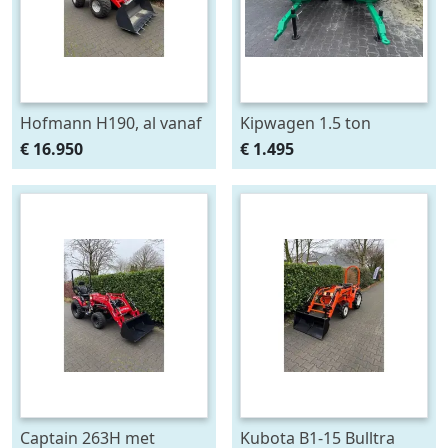
Hofmann H190, al vanaf
Kipwagen 1.5 ton
€ 325,- per maand.
€ 16.950
€ 1.495
Captain 263H met
Kubota B1-15 Bulltra