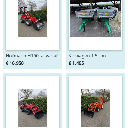
Hofmann H190, al vanaf
Kipwagen 1.5 ton
€ 325,- per maand.
€ 16.950
€ 1.495