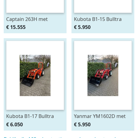
Captain 263H met
Kubota B1-15 Bulltra
voorlader al af €295,-
met voorlader, al vanaf €
€ 15.555
€ 5.950
p/m Gratis klepel
99,- per
Kubota B1-17 Bulltra
Yanmar YM1602D met
met voorlader, al vanaf €
voorlader, al vanaf € 99,-
€ 6.050
€ 5.950
99,- per
per maand.