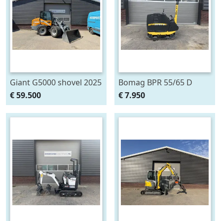
Giant G5000 shovel 2025
Bomag BPR 55/65 D
Trilplaat DEMO 455 kg –
€ 59.500
€ 7.950
Slechts 7 uur