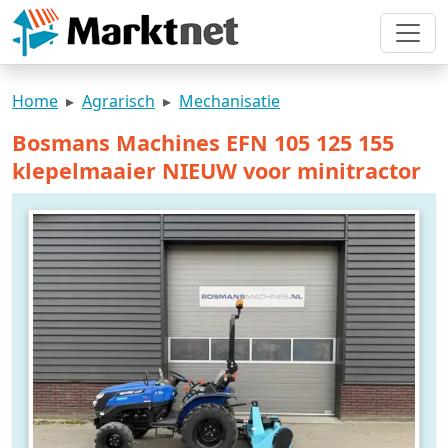
Home
Agrarisch
Mechanisatie
Bosmans Machines EFN 105 125 155
klepelmaaier NIEUW voor minitractor