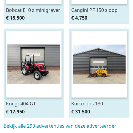
Bobcat E10 z minigraver
Cangini PF 150 sloop
2026 - 120 uur €290
sorteer grijper gebruikt
€ 18.500
€ 4.750
LEASE
BJ 2025 1.5 - 3 T
Knegt 404 GT
Knikmops 130
Compacttractor
minishovel BJ 2024 €490
€ 17.950
€ 31.500
minitractor 40 PK 4WD –
LEASE
NIEUW
Bekijk alle 299 advertenties van deze adverteerder