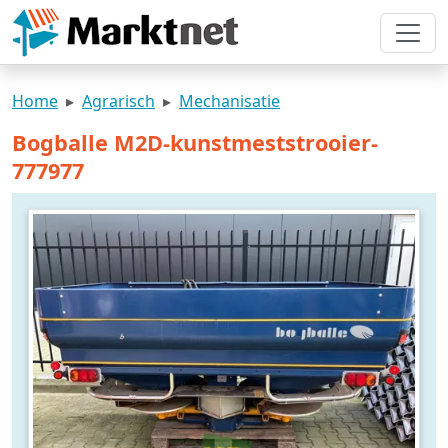
Home
Agrarisch
Mechanisatie
Bogballe M2D-kunstmeststrooier-
777977