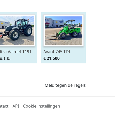
ltra Valmet T191
Avant 745 TDL
Tech
Shovel
o.t.k.
€ 21.500
Meld tegen de regels
tact
API
Cookie instellingen