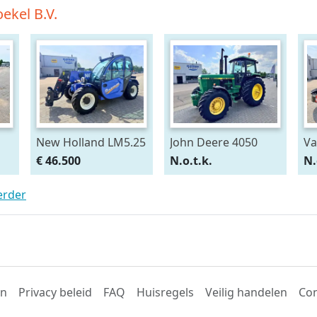
ekel B.V.
New Holland LM5.25
John Deere 4050
Va
Verreiker
4WD
Hi
€ 46.500
N.o.t.k.
N.
erder
en
Privacy beleid
FAQ
Huisregels
Veilig handelen
Con