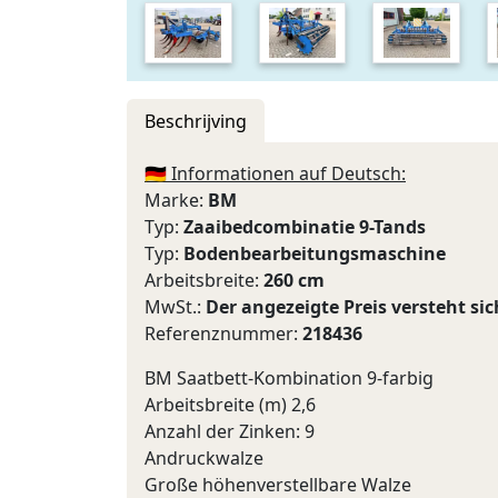
Beschrijving
🇩🇪 Informationen auf Deutsch:
Marke:
BM
Typ:
Zaaibedcombinatie 9-Tands
Typ:
Bodenbearbeitungsmaschine
Arbeitsbreite:
260 cm
MwSt.:
Der angezeigte Preis versteht si
Referenznummer:
218436
BM Saatbett-Kombination 9-farbig
Arbeitsbreite (m) 2,6
Anzahl der Zinken: 9
Andruckwalze
Große höhenverstellbare Walze