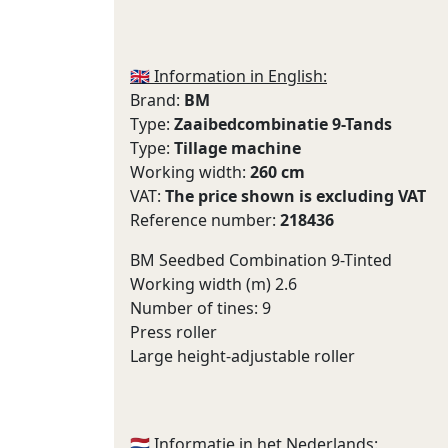
🇬🇧 Information in English:
Brand:
BM
Type:
Zaaibedcombinatie 9-Tands
Type:
Tillage machine
Working width:
260 cm
VAT:
The price shown is excluding VAT
Reference number:
218436
BM Seedbed Combination 9-Tinted
Working width (m) 2.6
Number of tines: 9
Press roller
Large height-adjustable roller
🇳🇱 Informatie in het Nederlands: