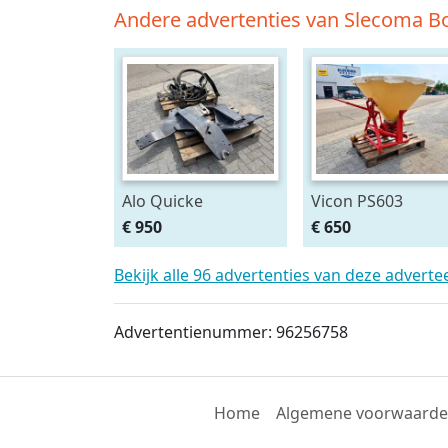
Andere advertenties van Slecoma Bo
Alo Quicke
Vicon PS603
Voorlader
Pendelstrooier
€ 950
€ 650
aanbouwdelen
T6000 Delta
Bekijk alle 96 advertenties van deze adverte
Advertentienummer: 96256758
Home
Algemene voorwaard