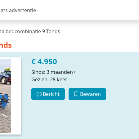
aats advertentie
aaibedcombinatie 9-Tands
nds
€ 4.950
Sinds: 3 maanden+
Gezien: 28 keer
Bericht
Bewaren