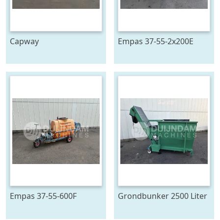
Capway
Empas 37-55-2x200E
kettingtransporteur 880
spuitwagen met
cm x 65 cm
geveerde haspel
Empas 37-55-600F
Grondbunker 2500 Liter
spuitwagen 600 L