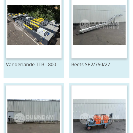
Vanderlande TTB - 800 -
Beets SP2/750/27
4x24 - MIH
oogstband 750 x 27 cm
telescoopband 4 delig,
2400 x 80 cm