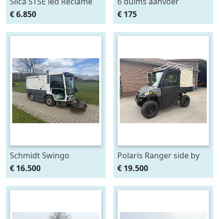
Silca STSE led Reclame
6 duims aanvoer
aanhanger ZGAN
brandweer slangen tbv
€ 6.850
€ 175
beregening of
bemesting ex
brandweer
Schmidt Swingo
Polaris Ranger side by
Compact
side EV elektrisch
€ 16.500
€ 19.500
veegmachine,euro 6