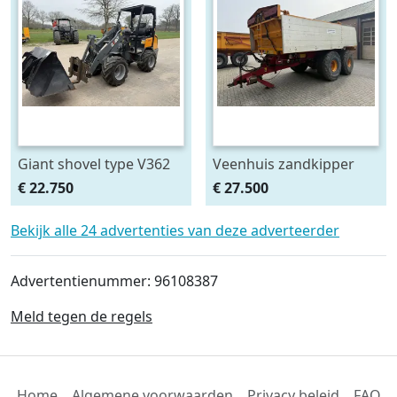
Giant shovel type V362
Veenhuis zandkipper
JVZK 22000
€ 22.750
€ 27.500
Bekijk alle 24 advertenties van deze adverteerder
Advertentienummer: 96108387
Meld tegen de regels
Home
Algemene voorwaarden
Privacy beleid
FAQ