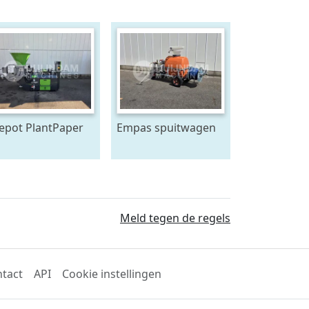
lepot PlantPaper
Empas spuitwagen
mi-Automatic
200 Liter
perpotmachine 4-
ns
Meld tegen de regels
tact
API
Cookie instellingen