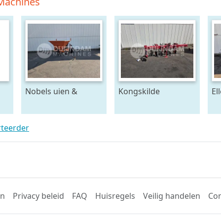
 Machines
Nobels uien &
Kongskilde
El
bollen plantmachine
Vibrocorn cultivator
Se
4 rijen, voor 120 cm
pa
bedden
lij
rteerder
en
Privacy beleid
FAQ
Huisregels
Veilig handelen
Con