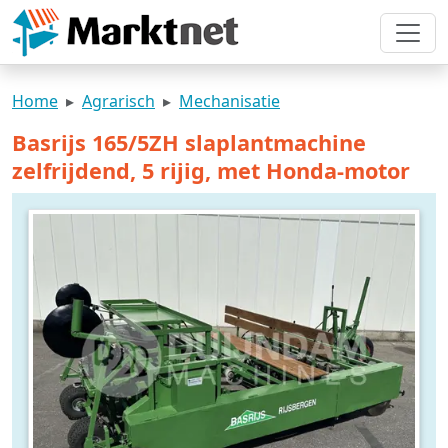
Home
Agrarisch
Mechanisatie
Basrijs 165/5ZH slaplantmachine
zelfrijdend, 5 rijig, met Honda-motor