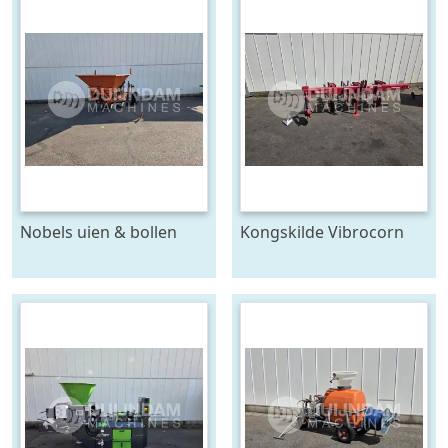
Nobels uien & bollen
Kongskilde Vibrocorn
plantmachine 4 rijen,
cultivator
voor 120 cm bedden