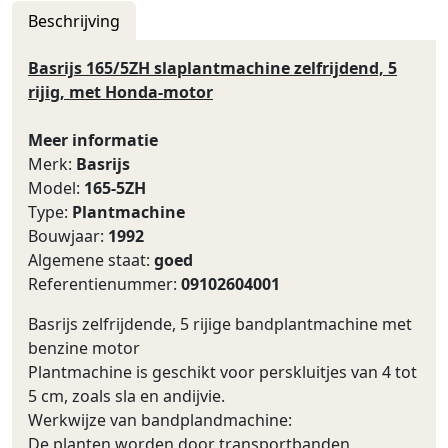
Beschrijving
Basrijs 165/5ZH slaplantmachine zelfrijdend, 5
rijig, met Honda-motor
Meer informatie
Merk:
Basrijs
Model:
165-5ZH
Type:
Plantmachine
Bouwjaar:
1992
Algemene staat:
goed
Referentienummer:
09102604001
Basrijs zelfrijdende, 5 rijige bandplantmachine met
benzine motor
Plantmachine is geschikt voor perskluitjes van 4 tot
5 cm, zoals sla en andijvie.
Werkwijze van bandplandmachine:
De planten worden door transportbanden