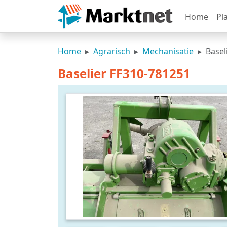
Home
Pl
Home
Agrarisch
Mechanisatie
Basel
Baselier FF310-781251