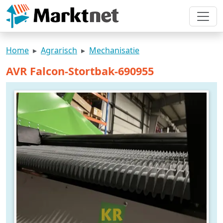
Home
Agrarisch
Mechanisatie
AVR Falcon-Stortbak-690955