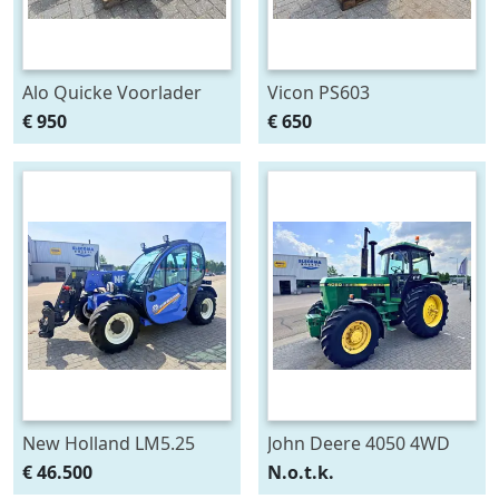
Alo Quicke Voorlader
Vicon PS603
aanbouwdelen T6000
Pendelstrooier
€ 950
€ 650
Delta
New Holland LM5.25
John Deere 4050 4WD
Verreiker
€ 46.500
N.o.t.k.