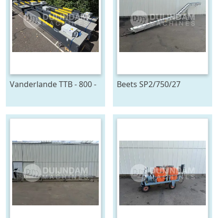
Vanderlande TTB - 800 -
Beets SP2/750/27
4x24 - MIH
oogstband 750 x 27 cm
telescoopband 4 delig,
2400 x 80 cm