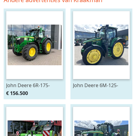
John Deere 6R-175-
John Deere 6M-125-
783659
783200
€ 156.500