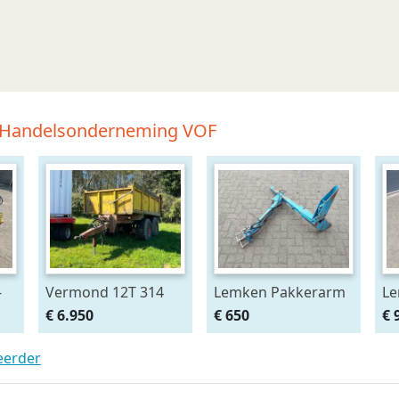
en Handelsonderneming VOF
-
Vermond 12T 314
Lemken Pakkerarm
Le
Kipper 3 Zijdig
passend aan Opal
13
€ 6.950
€ 650
€ 
90 en 110 ploeg
pa
Va
teerder
vo