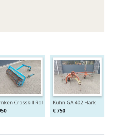
mken Crosskill Rol
Kuhn GA 402 Hark
0 cm breed
950
€ 750
ssen aan
riopack
renpakker