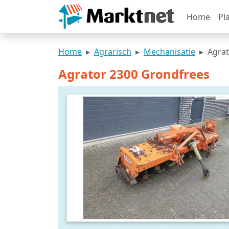
Home
Pl
Home
Agrarisch
Mechanisatie
Agrat
Agrator 2300 Grondfrees