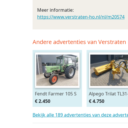
Meer informatie:
https://www.verstraten-ho.nl/nl/m20574
Andere advertenties van Verstrat
Fendt Farmer 105 S
Alpego Trilat TL31
200 AM Verstek
€ 2.450
€ 4.750
Klepelmaaier
Bekijk alle 189 advertenties van deze adver