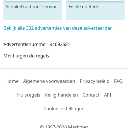
Schakelkast met sensor
Eisele en Reck
- krachtstroom
mestmixer met omkeer
kast 70 x 70 raam - beide
5 meter lang
Bekijk alle 332 advertenties van deze adverteerder
Advertentienummer: 94692581
Meld tegen de regels
Home
Algemene voorwaarden
Privacy beleid
FAQ
Huisregels
Veilig handelen
Contact
API
Cookie instellingen
© 1997-2026 Marktnet