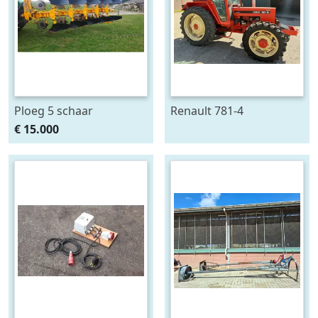
Ploeg 5 schaar
Renault 781-4
RUMPTSTAD RPV 140 -
€ 15.000
480V4 + 1