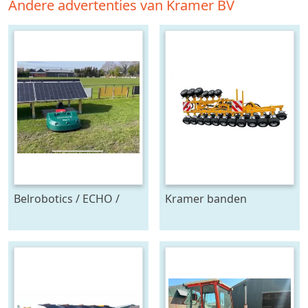
Andere advertenties van Kramer BV
Belrobotics / ECHO /
Kramer banden
Stand alone energie
onkruidtrekker
leverancier
zonnepanelen accu