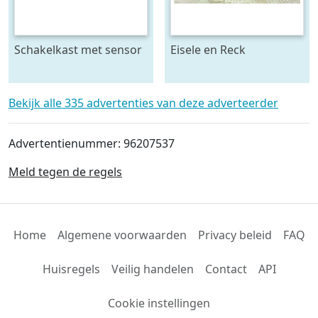
Schakelkast met sensor
Eisele en Reck
- krachtstroom
mestmixer met omkeer
kast 70 x 70 raam - beide
5 meter lang
Bekijk alle 335 advertenties van deze adverteerder
Advertentienummer: 96207537
Meld tegen de regels
Home
Algemene voorwaarden
Privacy beleid
FAQ
Huisregels
Veilig handelen
Contact
API
Cookie instellingen