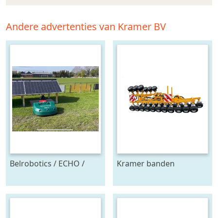
Andere advertenties van Kramer BV
Belrobotics / ECHO /
Kramer banden
Stand alone energie
onkruidtrekker
leverancier
zonnepanelen accu