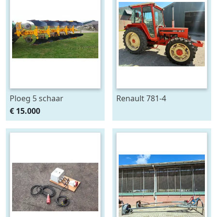
Ploeg 5 schaar
Renault 781-4
RUMPTSTAD RPV 140 -
€ 15.000
480V4 + 1