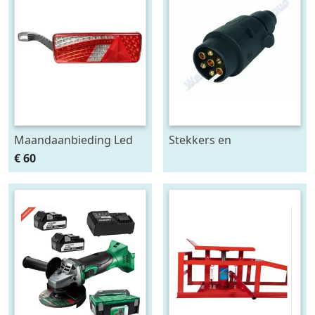
Maandaanbieding Led
Stekkers en
achterlicht 12-24V links
stekkerdozen diversen
€ 60
m. breedtelamp