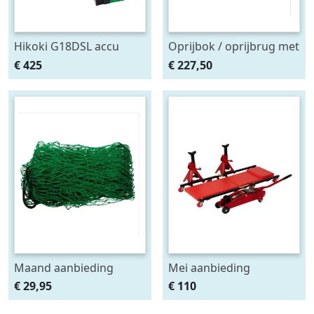
Hikoki G18DSL accu
Oprijbok / oprijbrug met
haakse slijper (2x5Ah +
ingebouwde krik. set
€ 425
€ 227,50
HSCII)
2stuks
Maand aanbieding
Mei aanbieding
Afdeknet 4x2 mtr maas
Monteursligkar+2 tons
€ 29,95
€ 110
4.5 x 4.5 cm
krik + 2 assteunen