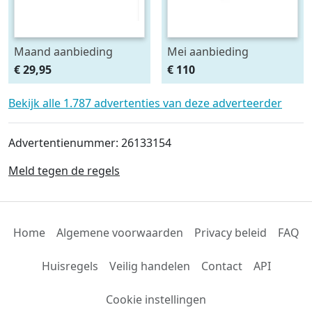
Maand aanbieding
Mei aanbieding
Afdeknet 4x2 mtr maas
Monteursligkar+2 tons
€ 29,95
€ 110
4.5 x 4.5 cm
krik + 2 assteunen
Bekijk alle 1.787 advertenties van deze adverteerder
Advertentienummer: 26133154
Meld tegen de regels
Home
Algemene voorwaarden
Privacy beleid
FAQ
Huisregels
Veilig handelen
Contact
API
Cookie instellingen