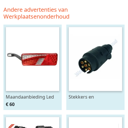
Andere advertenties van
Werkplaatsenonderhoud
Maandaanbieding Led
Stekkers en
achterlicht 12-24V links
stekkerdozen diversen
€ 60
m. breedtelamp