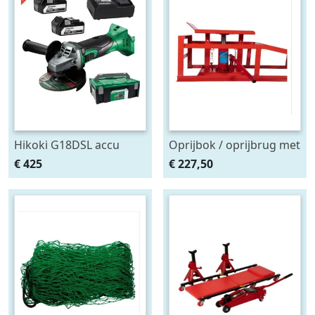
Hikoki G18DSL accu
Oprijbok / oprijbrug met
haakse slijper (2x5Ah +
ingebouwde krik. set
€ 425
€ 227,50
HSCII)
2stuks