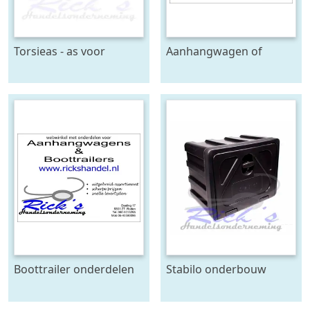
Torsieas - as voor
Aanhangwagen of
boottrailer AL-KO
boottrailer onderdelen
nodig?
Boottrailer onderdelen
Stabilo onderbouw
nodig?
opbergboxen kunststof
vanaf €65,00