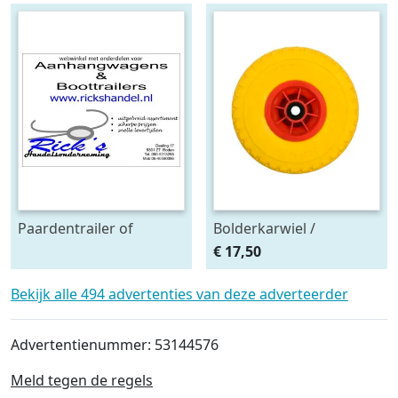
Paardentrailer of
Bolderkarwiel /
aanhangwagen
steekwagen wiel - anti
€ 17,50
onderdelen nodig?
lek 260x85 (3.00-4)
Bekijk alle 494 advertenties van deze adverteerder
Advertentienummer: 53144576
Meld tegen de regels