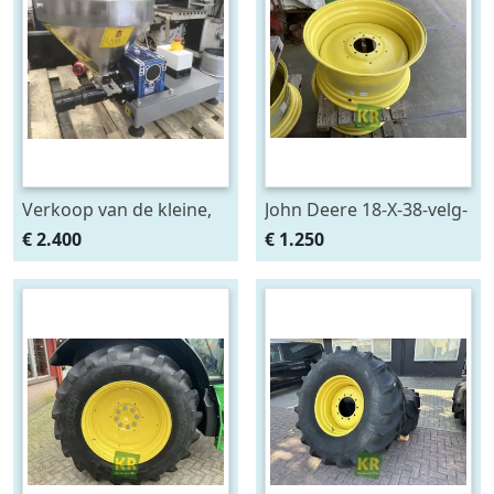
Verkoop van de kleine,
John Deere 18-X-38-velg-
handzame oliepers KK8
695814
€ 2.400
€ 1.250
Light, merk KernKraft,
oil press GmbH & Co. KG