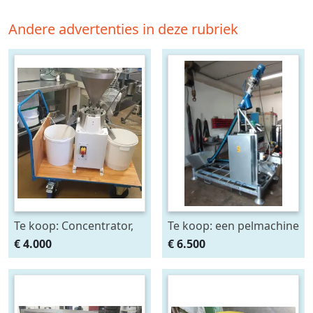
Andere advertenties in deze rubriek
Te koop: Concentrator,
Te koop: een pelmachine
graanmolen,
voor haver, spelt,
€ 4.000
€ 6.500
perskoekmolen voor
zonnebloem,
olie.