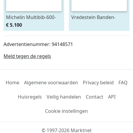
Michelin Multibib-600-
Vredestein Banden-
65R38-777185
Vredestein-41978
€ 5.100
Advertentienummer: 94148571
Meld tegen de regels
Home
Algemene voorwaarden
Privacy beleid
FAQ
Huisregels
Veilig handelen
Contact
API
Cookie instellingen
© 1997-2026 Marktnet