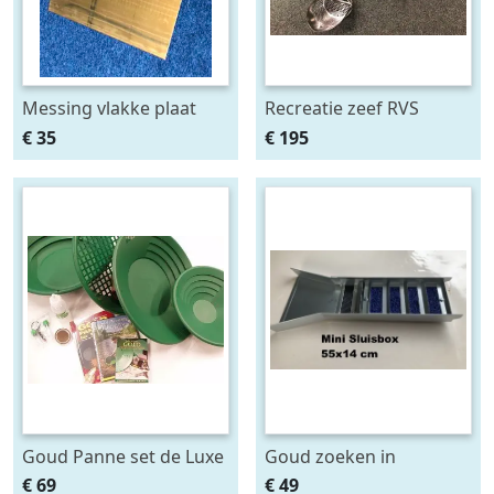
Messing vlakke plaat
Recreatie zeef RVS
40x46 cm. Dik 0.40mm
Carbon 30mm 125 cm
€ 35
€ 195
Metaaldetector
Goud Panne set de Luxe
Goud zoeken in
Frankrijk met een Mini
€ 69
€ 49