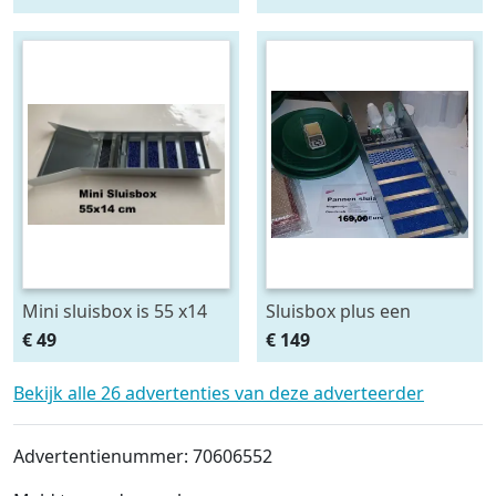
Sluicebox
Mini sluisbox is 55 x14
Sluisbox plus een
cm Voor Vaderdag
Goudpannen Set.
€ 49
€ 149
Metaaldetector
Bekijk alle 26 advertenties van deze adverteerder
Advertentienummer: 70606552