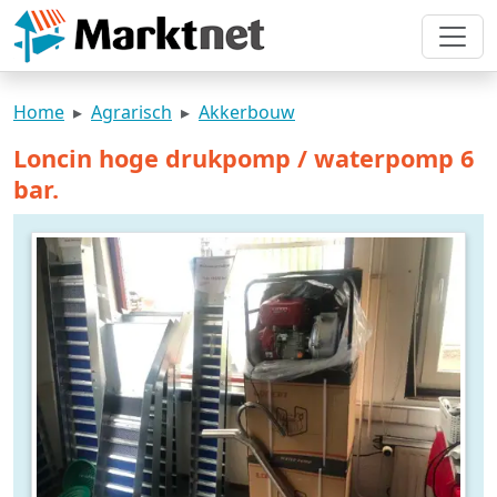
Home
Agrarisch
Akkerbouw
Loncin hoge drukpomp / waterpomp 6
bar.