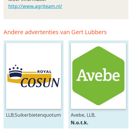
http://www.agriteam.nl/
Andere advertenties van Gert Lubbers
LLB;Suikerbietenquotum
Avebe, LLB,
suikerquotum
bietenquotum
N.o.t.k.
suikerbieten