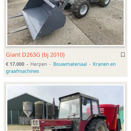
Giant D263G (bj 2010)
€ 17.000
Herpen
Bouwmateriaal
Kranen en
graafmachines