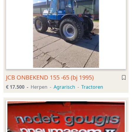
JCB ONBEKEND 155 -65 (bj 1995)
€ 17.500
Herpen
Agrarisch
Tractoren