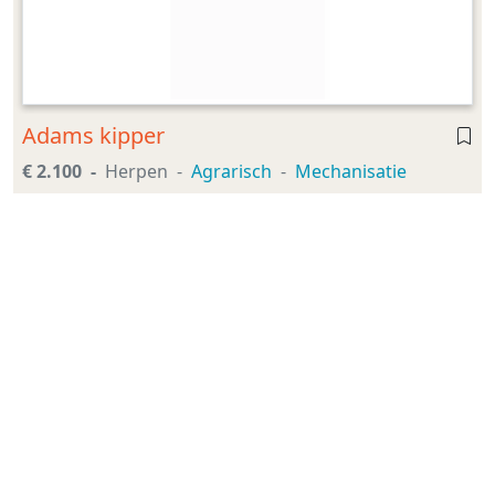
Adams kipper
€ 2.100
Herpen
Agrarisch
Mechanisatie