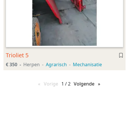
Trioliet 5
€ 350
Herpen
Agrarisch
Mechanisatie
Vorige
pagina
1 / 2
Volgende
pagina