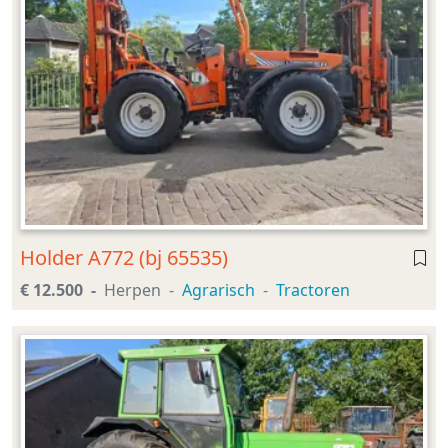
Holder A772 (bj 65535)
€ 12.500
Herpen
Agrarisch
Tractoren