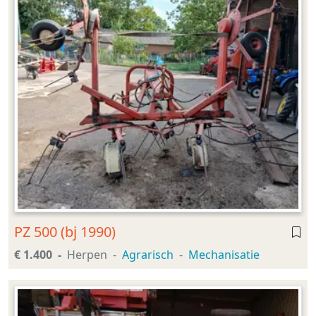
PZ 500 (bj 1990)
€ 1.400
Herpen
Agrarisch
Mechanisatie