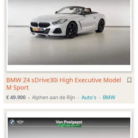
BMW Z4 sDrive30i High Executive Model
M Sport
€ 49.900
Alphen aan de Rijn
Auto's
BMW