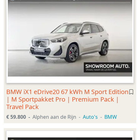
BMW iX1 eDrive20 67 kWh M Sport Edition
| M Sportpakket Pro | Premium Pack |
Travel Pack
€ 59.800
Alphen aan de Rijn
Auto's
BMW