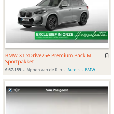
BMW X1 xDrive25e Premium Pack M
Sportpakket
€ 67.159
Alphen aan de Rijn
Auto's
BMW