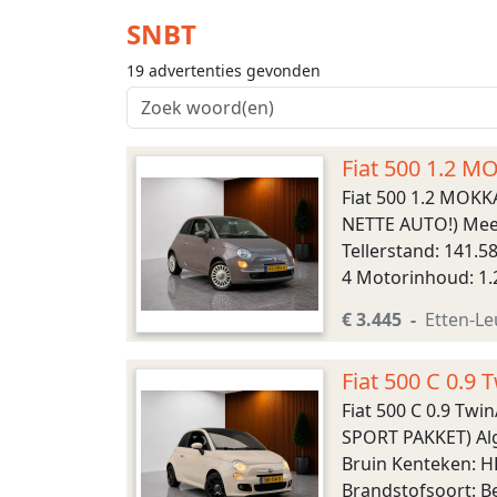
SNBT
19 advertenties gevonden
Fiat 500 1.2 
VELG, LAGE KM
Fiat 500 1.2 MOK
NETTE AUTO!) Meer
Tellerstand: 141.5
4 Motorinhoud: 1.
Voorwielaandrijvin
€ 3.445
Etten-Le
Fiat 500 C 0.
PARKEERSEN
Fiat 500 C 0.9 T
SPORT PAKKET) Alg
Bruin Kenteken: H
Brandstofsoort: B