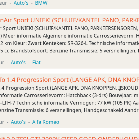
eur
Auto's
BMW
TwinAir Sport UNIEK! (SCHUIF/KANTEL PANO, PA
K
nAir Sport UNIEK! (SCHUIF/KANTEL PANO, PARKEERSENSOREN
 Meer informatie Algemene informatie Carrosserievorm: Ha
52 km Kleur: Zwart Kenteken: SR-326-L Technische informati
5 cc Brandstofsoort: Benzine Transmissie: 5 versnellingen,
g Bandenmaat: 195/45 R16 Acceleratie (0- ...
ur
Auto's
Fiat
To 1.4 Progression Sport (LANGE APK, DNA KNO
LAND
1.4 Progression Sport (LANGE APK, DNA KNOPPEN, IJSKOU
formatie Carrosserievorm: Hatchback (3-drs) Bouwjaar: mrt
-LFH-7 Technische informatie Vermogen: 77 kW (105 PK) Aant
enzine Transmissie: 6 versnellingen, Handgeschakeld Aandr
tie (0-100): 10,7 s Topsnelheid: 187 km ...
ur
Auto's
Alfa Romeo