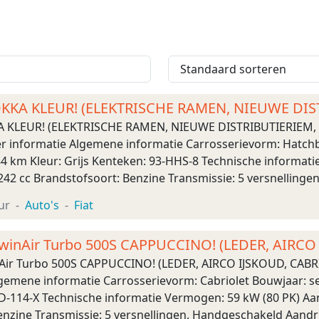
MOKKA KLEUR! (ELEKTRISCHE RAMEN, NIEUWE DI
-STA
KA KLEUR! (ELEKTRISCHE RAMEN, NIEUWE DISTRIBUTIERIEM
 informatie Algemene informatie Carrosserievorm: Hatchba
84 km Kleur: Grijs Kenteken: 93-HHS-8 Technische informati
242 cc Brandstofsoort: Benzine Transmissie: 5 versnellinge
g Bandenmaat: 175/65 R14 Acceleratie (0-100): 12 ...
ur
Auto's
Fiat
9 TwinAir Turbo 500S CAPPUCCINO! (LEDER, AIRC
winAir Turbo 500S CAPPUCCINO! (LEDER, AIRCO IJSKOUD, C
emene informatie Carrosserievorm: Cabriolet Bouwjaar: sep
D-114-X Technische informatie Vermogen: 59 kW (80 PK) Aant
enzine Transmissie: 5 versnellingen, Handgeschakeld Aandr