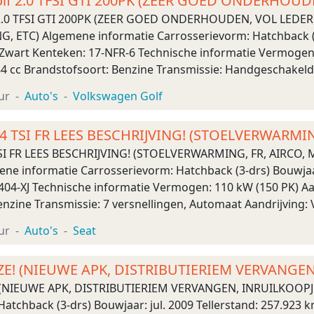
lf 2.0 TFSI GTI 200PK (ZEER GOED ONDERHOUD
MATE, STOEL
2.0 TFSI GTI 200PK (ZEER GOED ONDERHOUDEN, VOL LEDER
ETC) Algemene informatie Carrosserievorm: Hatchback (3-
Zwart Kenteken: 17-NFR-6 Technische informatie Vermogen: 
4 cc Brandstofsoort: Benzine Transmissie: Handgeschakeld 
): 7,2 s Topsnelheid: 235 km/u Maten Wielbasis: 258 cm Gewi 
ur
Auto's
Volkswagen Golf
 1.4 TSI FR LEES BESCHRIJVING! (STOELVERWARMI
ESCH
4 TSI FR LEES BESCHRIJVING! (STOELVERWARMING, FR, AIRC
e informatie Carrosserievorm: Hatchback (3-drs) Bouwjaar:
404-XJ Technische informatie Vermogen: 110 kW (150 PK) Aan
enzine Transmissie: 7 versnellingen, Automaat Aandrijving
00): 7,6 s Topsnelheid: 21 ...
ur
Auto's
Seat
OZE! (NIEUWE APK, DISTRIBUTIERIEM VERVANGEN
! (NIEUWE APK, DISTRIBUTIERIEM VERVANGEN, INRUILKOOPJE
atchback (3-drs) Bouwjaar: jul. 2009 Tellerstand: 257.923 