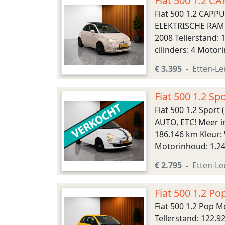
Fiat 500 1.2
ONDERHOUDEN
Fiat 500 1.2 CA
ELEKTRISCHE RAMEN
2008 Tellerstand:
cilinders: 4 Motor
Voorwielaandrijvin
€ 3.395
Etten-Le
Fiat 500 1.2 
STUURBEDIENI
Fiat 500 1.2 Spo
AUTO, ETC! Meer i
186.146 km Kleur: 
Motorinhoud: 1.24
Voorwielaandrijvin
€ 2.795
Etten-Le
Fiat 500 1.2 Po
Fiat 500 1.2 Pop 
Tellerstand: 122.9