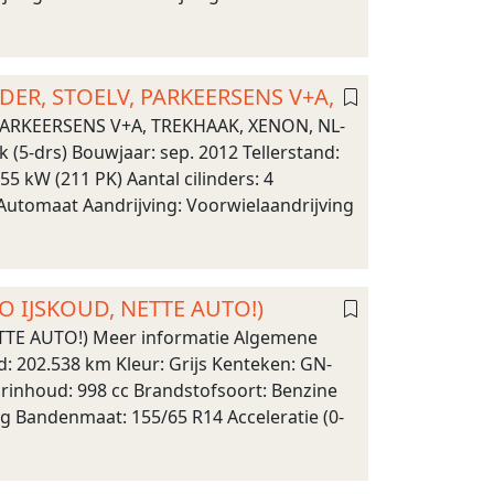
EDER, STOELV, PARKEERSENS V+A,
 PARKEERSENS V+A, TREKHAAK, XENON, NL-
-drs) Bouwjaar: sep. 2012 Tellerstand:
5 kW (211 PK) Aantal cilinders: 4
 Automaat Aandrijving: Voorwielaandrijving
CO IJSKOUD, NETTE AUTO!)
ETTE AUTO!) Meer informatie Algemene
d: 202.538 km Kleur: Grijs Kenteken: GN-
orinhoud: 998 cc Brandstofsoort: Benzine
ng Bandenmaat: 155/65 R14 Acceleratie (0-