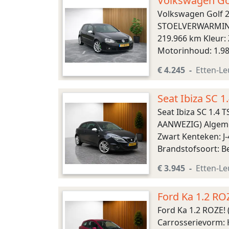
Volkswagen Go
CONTROL, CLI
Volkswagen Golf 
STOELVERWARMING, 
219.966 km Kleur: 
Motorinhoud: 1.98
Acceleratie (0-100
€ 4.245
Etten-Le
Seat Ibiza SC
VOLLEDIGE G
Seat Ibiza SC 1.
AANWEZIG) Algemen
Zwart Kenteken: J-
Brandstofsoort: B
R17 Acceleratie (0-1
€ 3.945
Etten-Le
Ford Ka 1.2 R
Ford Ka 1.2 ROZE
Carrosserievorm: H