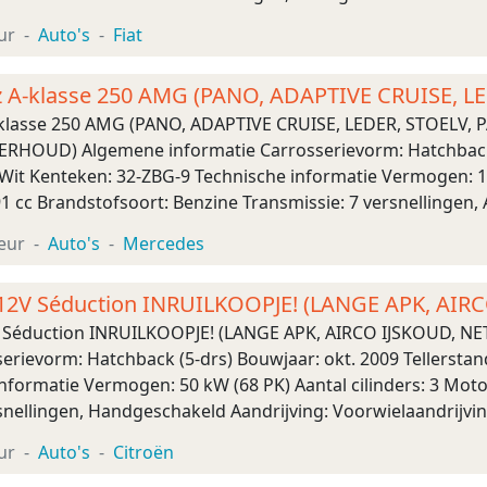
tie (0-100): 11,0 s Topsnelheid: 173 ...
ur
Auto's
Fiat
 A-klasse 250 AMG (PANO, ADAPTIVE CRUISE, L
N
klasse 250 AMG (PANO, ADAPTIVE CRUISE, LEDER, STOELV,
OUD) Algemene informatie Carrosserievorm: Hatchback (5
Wit Kenteken: 32-ZBG-9 Technische informatie Vermogen: 15
 cc Brandstofsoort: Benzine Transmissie: 7 versnellingen,
 R18 Acceleratie (0-100): 6,6 s Topsne ...
eur
Auto's
Mercedes
0-12V Séduction INRUILKOOPJE! (LANGE APK, AIR
V Séduction INRUILKOOPJE! (LANGE APK, AIRCO IJSKOUD, N
erievorm: Hatchback (5-drs) Bouwjaar: okt. 2009 Tellerstan
nformatie Vermogen: 50 kW (68 PK) Aantal cilinders: 3 Mot
snellingen, Handgeschakeld Aandrijving: Voorwielaandrijvi
elheid: 157 km/u Maten Afm ...
ur
Auto's
Citroën