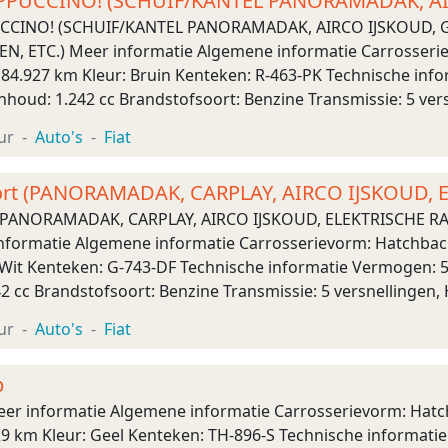
 CAPPUCCINO! (SCHUIF/KANTEL PANORAMADAK, A
, STUURBEDIENING
PPUCCINO! (SCHUIF/KANTEL PANORAMADAK, AIRCO IJSKOU
, ETC.) Meer informatie Algemene informatie Carrosseriev
 184.927 km Kleur: Bruin Kenteken: R-463-PK Technische inf
inhoud: 1.242 cc Brandstofsoort: Benzine Transmissie: 5 ve
g Bandenmaat: 185/55 R15 Acceleratie ( ...
ur
Auto's
Fiat
Sport (PANORAMADAK, CARPLAY, AIRCO IJSKOUD,
NG, ZEER LEU
rt (PANORAMADAK, CARPLAY, AIRCO IJSKOUD, ELEKTRISCHE 
nformatie Algemene informatie Carrosserievorm: Hatchback 
Wit Kenteken: G-743-DF Technische informatie Vermogen: 51 
2 cc Brandstofsoort: Benzine Transmissie: 5 versnellingen,
g Bandenmaat: 175/65 R14 Acceleratie (0-100): 12,9 s ...
ur
Auto's
Fiat
p
Meer informatie Algemene informatie Carrosserievorm: Hatc
29 km Kleur: Geel Kenteken: TH-896-S Technische informatie