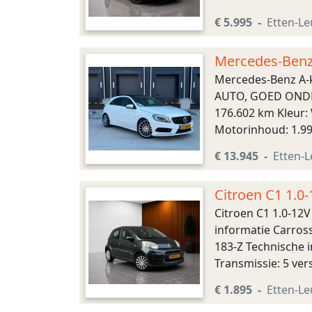
185/55 R15 Accelera
€ 5.995
Etten-Le
Mercedes-Benz
TREKHAAK, XE
Mercedes-Benz A-
AUTO, GOED ONDERH
176.602 km Kleur: 
Motorinhoud: 1.991
Bandenmaat: 235/40
€ 13.945
Etten-L
Citroen C1 1.
Citroen C1 1.0-12
informatie Carross
183-Z Technische i
Transmissie: 5 ver
100): 13,7 s Topsn
€ 1.895
Etten-Le