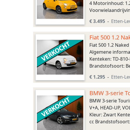
4 Motorinhoud: 1.
Voorwielaandrijvi
(LxBxH): 355 x 163
€ 3.495
Etten-Le
Fiat 500 1.2 
Fiat 500 1.2 Nake
Algemene informati
Kenteken: TD-810-
Brandstofsoort: B
175/65 R14 Acceler
€ 1.295
Etten-Le
BMW 3-serie T
CAMERA, SENS
BMW 3-serie Tour
V+A, HEAD-UP, VOL
Kleur: Zwart Kente
cc Brandstofsoort
225/50 R17 Accelera