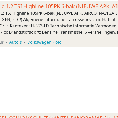
lo 1.2 TSI Highline 105PK 6-bak (NIEUWE APK, 
, L
1.2 TSI Highline 105PK 6-bak (NIEUWE APK, AIRCO, NAVI
EN, ETC!) Algemene informatie Carrosserievorm: Hatchback
Grijs Kenteken: H-553-LD Technische informatie Vermogen: 7
7 cc Brandstofsoort: Benzine Transmissie: 6 versnellingen,
g Bandenmaat: 185/60 R15 Acceleratie (0-100): 9,7 s To ...
ur
Auto's
Volkswagen Polo