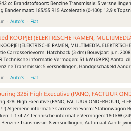
242 cc Brandstofsoort: Benzine Transmissie: 5 versnellinge
ng Bandenmaat: 185/55 R15 Acceleratie (0-100): 12,9 s Top
 x 149 cm Wielbasis: 230 cm Gewichten L ...
ur
Auto's
Fiat
Naked KOOPJE! (ELEKTRISCHE RAMEN, MULTIMEDIA
d KOOPJE! (ELEKTRISCHE RAMEN, MULTIMEDIA, ELEKTRISCHE 
e Carrosserievorm: Hatchback (3-drs) Bouwjaar: jun. 2008 
R Technische informatie Vermogen: 51 kW (69 PK) Aantal cil
enzine Transmissie: 5 versnellingen, Handgeschakeld Aandr
atie (0-100): 12,9 s Topsnelheid: 160 km/u Maten ...
ur
Auto's
Fiat
ouring 328i High Executive (PANO, FACTUUR O
OREN, S
ing 328i High Executive (PANO, FACTUUR ONDERHOUD, EL
!!!) Algemene informatie Carrosserievorm: Stationwagon Bo
ken: L-174-ZZ Technische informatie Vermogen: 180 kW (245
: Benzine Transmissie: 8 versnellingen, Automaat Aandrijvi
tie (0-100): 6,0 s Topsnelh ...