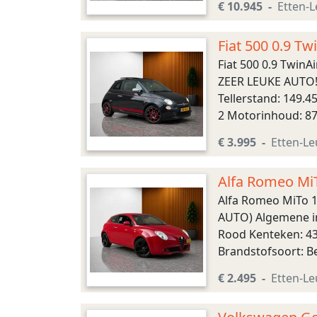
€ 10.945
Etten-L
Fiat 500 0.9 
SPEAKERS, ELE
Fiat 500 0.9 Twi
ZEER LEUKE AUTO!)
Tellerstand: 149.4
2 Motorinhoud: 87
Voorwielaandrijvin
€ 3.995
Etten-Le
Alfa Romeo Mi
AUTO, NEDER
Alfa Romeo MiTo 
AUTO) Algemene in
Rood Kenteken: 43
Brandstofsoort: B
195/55 R16 Accelera
€ 2.495
Etten-Le