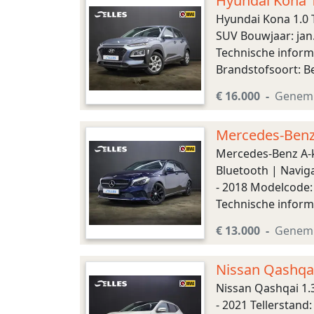
Hyundai Kona 1.
Hyundai Kona 1.0 T
SUV Bouwjaar: jan.
Technische inform
Brandstofsoort: Be
Voorwielaandrijving
€ 16.000
Genem
Mercedes-Benz 
Cruise
Mercedes-Benz A-kl
Bluetooth | Navig
- 2018 Modelcode:
Technische inform
Brandstofsoort: Die
€ 13.000
Genem
Nissan Qashqai
Nissan Qashqai 1.
- 2021 Tellerstand