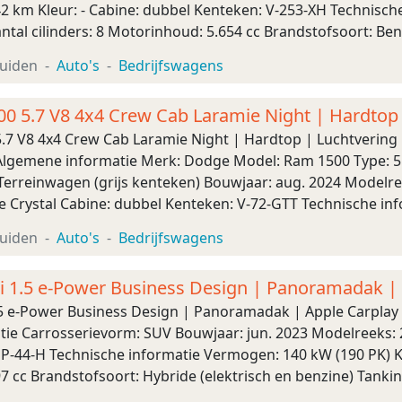
242 km Kleur: - Cabine: dubbel Kenteken: V-253-XH Technisc
tal cilinders: 8 Motorinhoud: 5.654 cc Brandstofsoort: Ben
ng: Vierwielaandrijving Maten Bre ...
uiden
Auto's
Bedrijfswagens
 5.7 V8 4x4 Crew Cab Laramie Night | Hardtop 
7 V8 4x4 Crew Cab Laramie Night | Hardtop | Luchtvering |
Algemene informatie Merk: Dodge Model: Ram 1500 Type: 5
Terreinwagen (grijs kenteken) Bouwjaar: aug. 2024 Modelree
tie Crystal Cabine: dubbel Kenteken: V-72-GTT Technische i
tal cilinders: 8 Motorinhoud: 5.654 cc Aandrij ...
uiden
Auto's
Bedrijfswagens
 1.5 e-Power Business Design | Panoramadak | 
5 e-Power Business Design | Panoramadak | Apple Carplay
ie Carrosserievorm: SUV Bouwjaar: jun. 2023 Modelreeks: 20
HP-44-H Technische informatie Vermogen: 140 kW (190 PK) Ko
 cc Brandstofsoort: Hybride (elektrisch en benzine) Tankin
elaandrijving Acceleratie (0-100 ...