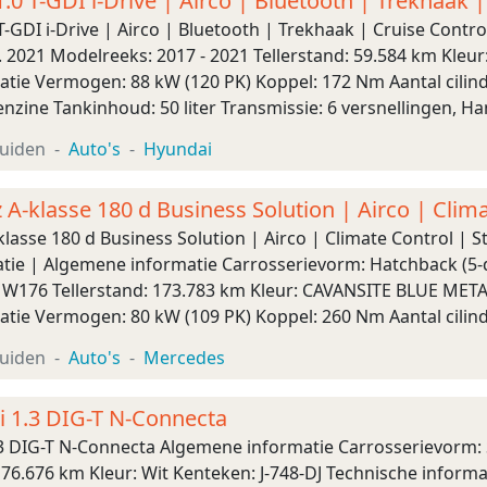
0 T-GDI i-Drive | Airco | Bluetooth | Trekhaak |
-GDI i-Drive | Airco | Bluetooth | Trekhaak | Cruise Contr
 2021 Modelreeks: 2017 - 2021 Tellerstand: 59.584 km Kleur: 
atie Vermogen: 88 kW (120 PK) Koppel: 172 Nm Aantal cilin
nzine Tankinhoud: 50 liter Transmissie: 6 versnellingen, H
 Acceleratie (0-100): 12,0 s Topsnel ...
uiden
Auto's
Hyundai
A-klasse 180 d Business Solution | Airco | Clim
asse 180 d Business Solution | Airco | Climate Control | S
atie | Algemene informatie Carrosserievorm: Hatchback (5-
 W176 Tellerstand: 173.783 km Kleur: CAVANSITE BLUE META
atie Vermogen: 80 kW (109 PK) Koppel: 260 Nm Aantal cilind
sel Tankinhoud: 40 liter Transmissie: 6 ...
uiden
Auto's
Mercedes
 1.3 DIG-T N-Connecta
3 DIG-T N-Connecta Algemene informatie Carrosserievorm: 
: 76.676 km Kleur: Wit Kenteken: J-748-DJ Technische infor