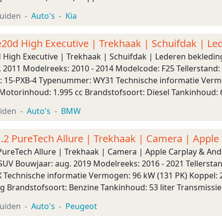
: 58 liter Transmissie: 6 versnellingen, Automaa ...
uiden
Auto's
Kia
0d High Executive | Trekhaak | Schuifdak | Le
High Executive | Trekhaak | Schuifdak | Lederen bekledin
 2011 Modelreeks: 2010 - 2014 Modelcode: F25 Tellerstand: 
n: 15-PXB-4 Typenummer: WY31 Technische informatie Verm
4 Motorinhoud: 1.995 cc Brandstofsoort: Diesel Tankinhoud: 6
ng: Vierwielaandrijving A ...
iden
Auto's
BMW
.2 PureTech Allure | Trekhaak | Camera | Apple
PureTech Allure | Trekhaak | Camera | Apple Carplay & An
UV Bouwjaar: aug. 2019 Modelreeks: 2016 - 2021 Tellerstan
X Technische informatie Vermogen: 96 kW (131 PK) Koppel: 
ng Brandstofsoort: Benzine Tankinhoud: 53 liter Transmissi
drijving: Voorwielaandrijving Voora ...
uiden
Auto's
Peugeot