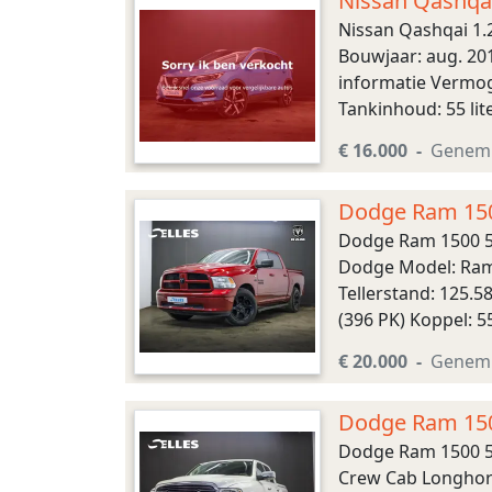
Nissan Qashqai
Nissan Qashqai 1.
Bouwjaar: aug. 201
informatie Vermog
Tankinhoud: 55 lit
10,6 s Topsnelheid
€ 16.000
Genem
Dodge Ram 150
Dodge Ram 1500 5
Dodge Model: Ram 
Tellerstand: 125.
(396 PK) Koppel: 5
6 versnellingen, A
€ 20.000
Genem
Dodge Ram 150
Dodge Ram 1500 5.
Crew Cab Longhorn