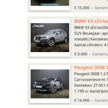
Benzine Tankinhoud
€ 15.000
Genem
BMW X3 xDrive2
BMW X3 xDrive20d 
SUV Bouwjaar: apr.
metallic) Kenteke
Aantal cilinders: 
Automaat Aandrijvi
€ 9.000
Genemu
Peugeot 3008 1
Peugeot 3008 1.2 
Carrosserievorm: S
Kenteken: ZT-951-
1.199 cc Aandrijvi
Asconfiguratie Aan
€ 14.000
Genem