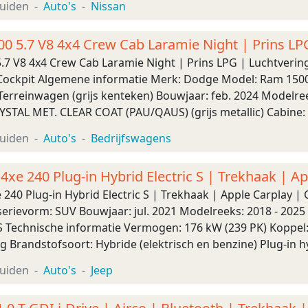
uiden
Auto's
Nissan
 5.7 V8 4x4 Crew Cab Laramie Night | Prins LPG
7 V8 4x4 Crew Cab Laramie Night | Prins LPG | Luchtvering
l Cockpit Algemene informatie Merk: Dodge Model: Ram 1500
erreinwagen (grijs kenteken) Bouwjaar: feb. 2024 Modelree
YSTAL MET. CLEAR COAT (PAU/QAUS) (grijs metallic) Cabine
n: 295 kW (401 PK) Koppel: 55 ...
uiden
Auto's
Bedrijfswagens
4xe 240 Plug-in Hybrid Electric S | Trekhaak | A
 240 Plug-in Hybrid Electric S | Trekhaak | Apple Carplay
erievorm: SUV Bouwjaar: jul. 2021 Modelreeks: 2018 - 2025 
S Technische informatie Vermogen: 176 kW (239 PK) Koppel:
ng Brandstofsoort: Hybride (elektrisch en benzine) Plug-in hy
Transmissie: 6 vers ...
uiden
Auto's
Jeep