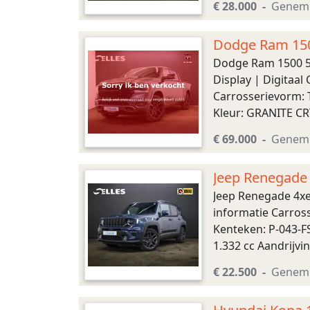
€ 28.000
Genem
Dodge Ram 1500
Cruise Contro
Dodge Ram 1500 5.
Display | Digitaa
Carrosserievorm: T
Kleur: GRANITE CR
informatie Vermoge
€ 69.000
Genem
Jeep Renegade 
Bekled
Jeep Renegade 4xe
informatie Carross
Kenteken: P-043-F
1.332 cc Aandrijvi
48 km Transmissie 
€ 22.500
Genem