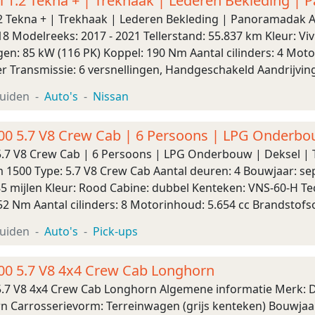
 1.2 Tekna + | Trekhaak | Lederen Bekleding |
2 Tekna + | Trekhaak | Lederen Bekleding | Panoramadak 
8 Modelreeks: 2017 - 2021 Tellerstand: 55.837 km Kleur: Vi
en: 85 kW (116 PK) Koppel: 190 Nm Aantal cilinders: 4 Moto
er Transmissie: 6 versnellingen, Handgeschakeld Aandrijving
: 185 km/u Mate ...
uiden
Auto's
Nissan
0 5.7 V8 Crew Cab | 6 Persoons | LPG Onderbou
.7 V8 Crew Cab | 6 Persoons | LPG Onderbouw | Deksel | 
1500 Type: 5.7 V8 Crew Cab Aantal deuren: 4 Bouwjaar: sep
585 mijlen Kleur: Rood Cabine: dubbel Kenteken: VNS-60-H 
52 Nm Aantal cilinders: 8 Motorinhoud: 5.654 cc Brandstofso
utomaat Aandrijving: Voorwielaandrijvi ...
uiden
Auto's
Pick-ups
0 5.7 V8 4x4 Crew Cab Longhorn
7 V8 4x4 Crew Cab Longhorn Algemene informatie Merk: D
 Carrosserievorm: Terreinwagen (grijs kenteken) Bouwjaar: