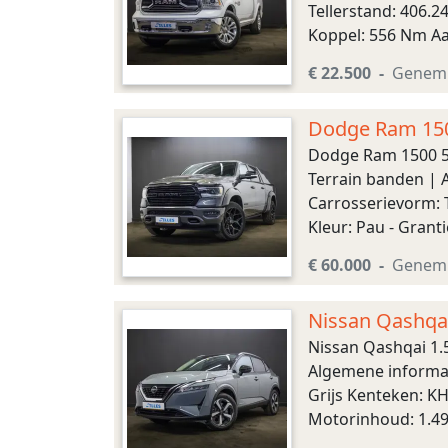
Tellerstand: 406.
Koppel: 556 Nm Aan
Automaat Aandrijvi
€ 22.500
Genem
Dodge Ram 1500
4Play vel
Dodge Ram 1500 5.
Terrain banden | 
Carrosserievorm: 
Kleur: Pau - Gran
Koppel: 555 Nm Aan
€ 60.000
Genem
Nissan Qashqai
360 Camera
Nissan Qashqai 1.
Algemene informat
Grijs Kenteken: K
Motorinhoud: 1.497
Aandrijving: Voorwi