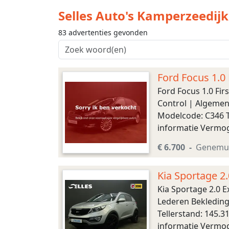
Selles Auto's Kamperzeedijk
83 advertenties gevonden
Ford Focus 1.0 
s
Ford Focus 1.0 Fir
Control | Algemen
Modelcode: C346 T
informatie Vermog
Tankinhoud: 55 lite
€ 6.700
Genemu
Kia Sportage 2
Dak
Kia Sportage 2.0 E
Lederen Bekleding
Tellerstand: 145.
informatie Vermog