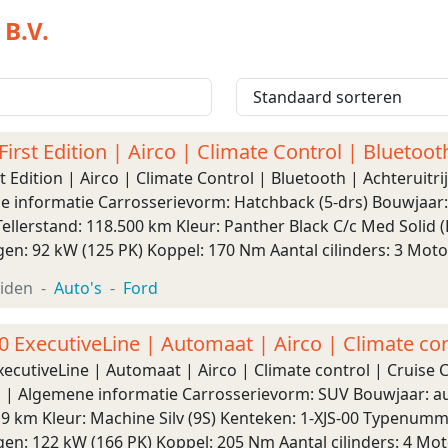
 B.V.
First Edition | Airco | Climate Control | Bluetoot
st Edition | Airco | Climate Control | Bluetooth | Achteruit
e informatie Carrosserievorm: Hatchback (5-drs) Bouwjaar: 
ellerstand: 118.500 km Kleur: Panther Black C/c Med Solid 
en: 92 kW (125 PK) Koppel: 170 Nm Aantal cilinders: 3 Moto
r Transmissie: 6 versnellin ...
iden
Auto's
Ford
.0 ExecutiveLine | Automaat | Airco | Climate co
xecutiveLine | Automaat | Airco | Climate control | Cruise
 | Algemene informatie Carrosserievorm: SUV Bouwjaar: au
319 km Kleur: Machine Silv (9S) Kenteken: 1-XJS-00 Type
en: 122 kW (166 PK) Koppel: 205 Nm Aantal cilinders: 4 Mot