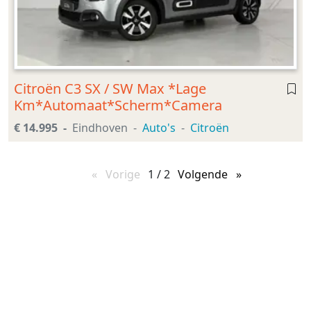
Citroën C3 SX / SW Max *Lage
Km*Automaat*Scherm*Camera
€ 14.995
Eindhoven
Auto's
Citroën
Vorige
pagina
1 / 2
Volgende
pagina