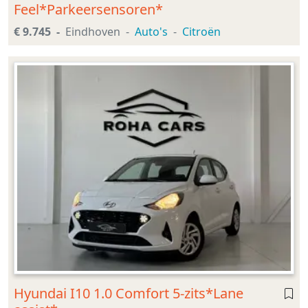
Feel*Parkeersensoren*
€ 9.745
Eindhoven
Auto's
Citroën
Hyundai I10 1.0 Comfort 5-zits*Lane