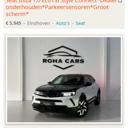
Seat Ibiza 1.0 EcoTSI Style Connect*Dealer
onderhouden*Parkeersensoren*Groot
scherm*
€ 5.945
Eindhoven
Auto's
Seat