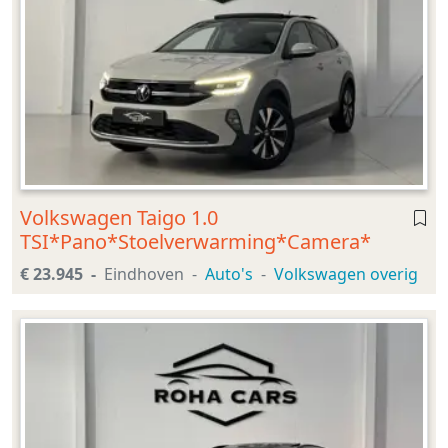
Volkswagen Taigo 1.0
TSI*Pano*Stoelverwarming*Camera*
€ 23.945
Eindhoven
Auto's
Volkswagen overig