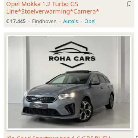
Opel Mokka 1.2 Turbo GS
Line*Stoelverwarming*Camera*
€ 17.445
Eindhoven
Auto's
Opel