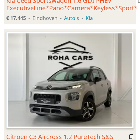
Kia Ceed Sportswagon 1.6 GDI PHEV
ExecutiveLine*Pano*Camera*Keyless*Sport*
€ 17.445
Eindhoven
Auto's
Kia
Citroen C3 Aircross 1.2 PureTech S&S