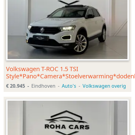
Volkswagen T-ROC 1.5 TSI
Style*Pano*Camera*Stoelverwarming*doden
€ 20.945
Eindhoven
Auto's
Volkswagen overig