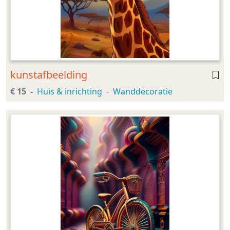
kunstafbeelding
€ 15
Huis & inrichting
Wanddecoratie