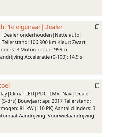
th|1e eigenaar|Dealer
ar|Dealer onderhouden|Nette auto|
Tellerstand: 106.900 km Kleur: Zwart
inders: 3 Motorinhoud: 999 cc
drijving Acceleratie (0-100): 14,9 s
toel
rplay|Clima|LED|PDC|LMV|Navi|Dealer
-drs) Bouwjaar: apr. 2017 Tellerstand:
mogen: 81 kW (110 PK) Aantal cilinders: 3
utomaat Aandrijving: Voorwielaandrijving