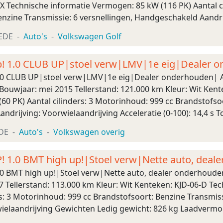
X Technische informatie Vermogen: 85 kW (116 PK) Aantal ci
enzine Transmissie: 6 versnellingen, Handgeschakeld Aandr
45 kg Laadvermogen: 615 kg GVW: 1.760 kg Max. tr ...
EDE
Auto's
Volkswagen Golf
! 1.0 CLUB UP|stoel verw|LMV|1e eig|Dealer 
.0 CLUB UP|stoel verw|LMV|1e eig|Dealer onderhouden| A
Bouwjaar: mei 2015 Tellerstand: 121.000 km Kleur: Wit Ken
0 PK) Aantal cilinders: 3 Motorinhoud: 999 cc Brandstofsoo
ndrijving: Voorwielaandrijving Acceleratie (0-100): 14,4 s
x 149 cm Wielbasis: 242 cm Ge ...
DE
Auto's
Volkswagen overig
 1.0 BMT high up!|Stoel verw|Nette auto, deal
0 BMT high up!|Stoel verw|Nette auto, dealer onderhoude
7 Tellerstand: 113.000 km Kleur: Wit Kenteken: KJD-06-D T
rs: 3 Motorinhoud: 999 cc Brandstofsoort: Benzine Transmis
wielaandrijving Gewichten Ledig gewicht: 826 kg Laadvermo
Energielabel: B Emissieklasse: ...