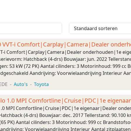
1.0 VVT-i Comfort|Carplay|Camera|Dealer onder
 VVT-i Comfort|Carplay|Camera|Dealer onderhouden|1e eig
erievorm: Hatchback (4-drs) Bouwjaar: jun. 2022 Tellerstan
n: 53 kW (72 PK) Aantal cilinders: 3 Motorinhoud: 999 cc B
dgeschakeld Aandrijving: Voorwielaandrijving Interieur Aan
 5,4 l/100km (1 op 18,5) Onderhoud, hist ...
EDE
Auto's
Toyota
lo 1.0 MPI Comfortline|Cruise|PDC|1e eigenaa
1.0 MPI Comfortline|Cruise|PDC|1e eigenaar|Dealer onde
atchback (4-drs) Bouwjaar: dec. 2017 Tellerstand: 90.100 k
5 PK) Aantal cilinders: 3 Motorinhoud: 999 cc Brandstofsoo
drijving: Voorwielaandrijving Interieur Aantal zitplaatse