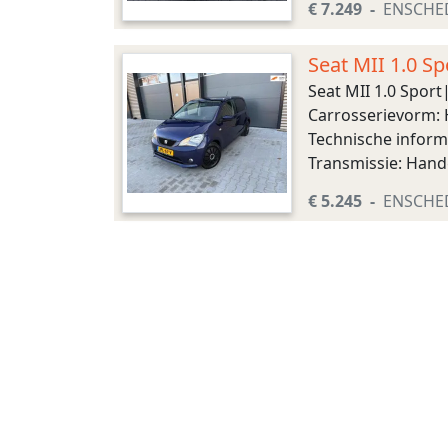
€ 7.249
ENSCHE
Seat MII 1.0 
Seat MII 1.0 Spo
Carrosserievorm: H
Technische inform
Transmissie: Handg
Wielbasis: 242 cm 
€ 5.245
ENSCHE