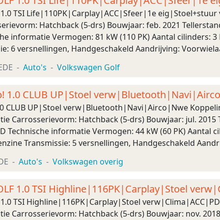
LF 1.0 TSI Life|110PK|Carplay|ACC|Sfeer|1e ei
C|LMV|
1.0 TSI Life|110PK|Carplay|ACC|Sfeer|1e eig|Stoel+stu
erievorm: Hatchback (5-drs) Bouwjaar: feb. 2021 Tellerstand
he informatie Vermogen: 81 kW (110 PK) Aantal cilinders: 3
ie: 6 versnellingen, Handgeschakeld Aandrijving: Voorwiel
): 10,2 s Topsnelheid: 202 km/u Maten Afm ...
EDE
Auto's
Volkswagen Golf
! 1.0 CLUB UP|Stoel verw|Bluetooth|Navi|Airc
L
.0 CLUB UP|Stoel verw|Bluetooth|Navi|Airco|Nwe Koppel
e Carrosserievorm: Hatchback (5-drs) Bouwjaar: jul. 2015 T
D Technische informatie Vermogen: 44 kW (60 PK) Aantal ci
enzine Transmissie: 5 versnellingen, Handgeschakeld Aandr
tie (0-100): 14,4 s Topsnelheid: 160 k ...
DE
Auto's
Volkswagen overig
LF 1.0 TSI Highline|116PK|Carplay|Stoel ver
ena
1.0 TSI Highline|116PK|Carplay|Stoel verw|Clima|ACC|P
e Carrosserievorm: Hatchback (5-drs) Bouwjaar: nov. 2018 T