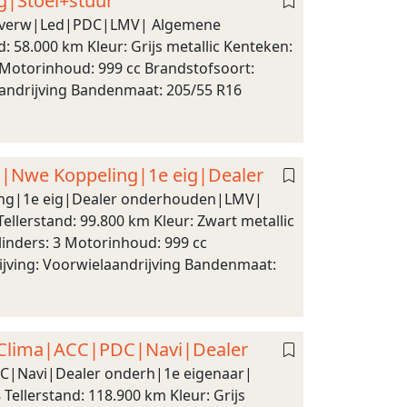
g|Stoel+stuur
ur verw|Led|PDC|LMV| Algemene
: 58.000 km Kleur: Grijs metallic Kenteken:
 Motorinhoud: 999 cc Brandstofsoort:
aandrijving Bandenmaat: 205/55 R16
o|Nwe Koppeling|1e eig|Dealer
ing|1e eig|Dealer onderhouden|LMV|
ellerstand: 99.800 km Kleur: Zwart metallic
linders: 3 Motorinhoud: 999 cc
ijving: Voorwielaandrijving Bandenmaat:
w|Clima|ACC|PDC|Navi|Dealer
DC|Navi|Dealer onderh|1e eigenaar|
ellerstand: 118.900 km Kleur: Grijs