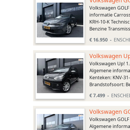
Volkswagen GO
verw|Led|PD
Volkswagen GOLF 
informatie Carross
KRH-10-K Technisc
Benzine Transmiss
Acceleratie (0-100
€ 16.950
ENSCH
Volkswagen Up
onderhouden|
Volkswagen Up! 1
Algemene informati
Kenteken: KNV-31-
Brandstofsoort: B
185/55 R15 Accelera
€ 7.499
ENSCHE
Volkswagen GO
onderh|1e eig
Volkswagen GOLF 
Algemene informati