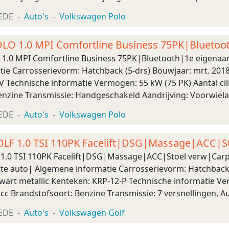
1,3) Onderhoud, historie en staat O ...
EDE
Auto's
Volkswagen Polo
LO 1.0 MPI Comfortline Business 75PK|Bluetoo
ette aut
1.0 MPI Comfortline Business 75PK|Bluetooth|1e eigena
ie Carrosserievorm: Hatchback (5-drs) Bouwjaar: mrt. 2018 
V Technische informatie Vermogen: 55 kW (75 PK) Aantal cil
nzine Transmissie: Handgeschakeld Aandrijving: Voorwielaan
km/u Maten Wielbasis: 255 cm Gewichten Ledig gewic ...
EDE
Auto's
Volkswagen Polo
LF 1.0 TSI 110PK Facelift|DSG|Massage|ACC|S
|Clima|LED|PDC|LMV|Navi|Dea
1.0 TSI 110PK Facelift|DSG|Massage|ACC|Stoel verw|Ca
 auto| Algemene informatie Carrosserievorm: Hatchback (5
wart metallic Kenteken: KRP-12-P Technische informatie Ver
cc Brandstofsoort: Benzine Transmissie: 7 versnellingen, A
: 9,9 s Topsnelheid: 196 km/u M ...
EDE
Auto's
Volkswagen Golf