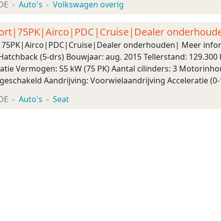
DE
Auto's
Volkswagen overig
Sport|75PK|Airco|PDC|Cruise|Dealer onderhoud
rt|75PK|Airco|PDC|Cruise|Dealer onderhouden| Meer info
atchback (5-drs) Bouwjaar: aug. 2015 Tellerstand: 129.300 
atie Vermogen: 55 kW (75 PK) Aantal cilinders: 3 Motorinho
eschakeld Aandrijving: Voorwielaandrijving Acceleratie (0-
Gewichten Ledig gewicht: 829 kg Laadve ...
DE
Auto's
Seat