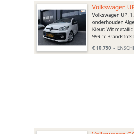
Volkswagen UP
eig|Dealer
Volkswagen UP! 1
onderhouden Algem
Kleur: Wit metalli
999 cc Brandstofso
Acceleratie (0-100
€ 10.750
ENSCH