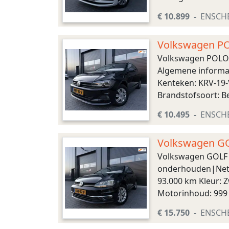
4,7 l/100km (1 op 2
€ 10.899
ENSCH
Volkswagen PO
onderhouden|N
Volkswagen POLO 
Algemene informat
Kenteken: KRV-19-
Brandstofsoort: Be
Topsnelheid: 170 
€ 10.495
ENSCH
Volkswagen GO
verw|Carplay
Volkswagen GOLF 
onderhouden|Nette
93.000 km Kleur: Z
Motorinhoud: 999 
Acceleratie (0-100)
€ 15.750
ENSCH