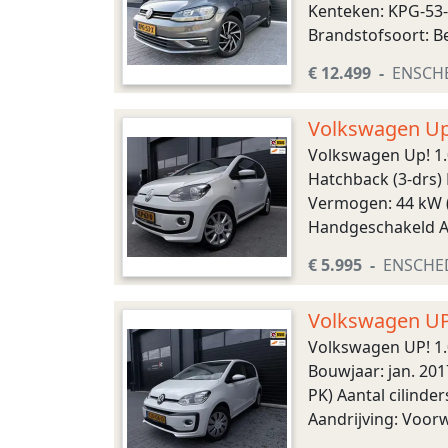
Kenteken: KPG-53-
Brandstofsoort: B
Ledig gewicht: 1.1
€ 12.499
ENSCH
Volkswagen Up
Volkswagen Up! 1
Hatchback (3-drs) 
Vermogen: 44 kW (6
Handgeschakeld Aa
(LxBxH): 354 x 164 
€ 5.995
ENSCHE
Volkswagen UP!
Volkswagen UP! 1.
Bouwjaar: jan. 201
PK) Aantal cilinde
Aandrijving: Voor
uitstoot: 101 g/km 