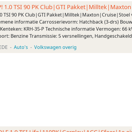
! 1.0 TSI 90 PK Club|GTI Pakket|Milltek|Maxt
.0 TSI 90 PK Club|GTI Pakket|Milltek|Maxton|Cruise|Stoe
ene informatie Carrosserievorm: Hatchback (3-drs) Bouwja
c Kenteken: KRH-35-P Technische informatie Vermogen: 66 kW
ort: Benzine Transmissie: 5 versnellingen, Handgeschakeld
): 9,9 s Topsnelheid: 185 km/u Maten Afmeting ...
EDE
Auto's
Volkswagen overig