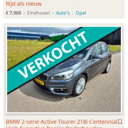
Rijd als nieuw
€ 7.900
Eindhoven
Auto's
Opel
BMW 2-serie Active Tourer 218i Centennial