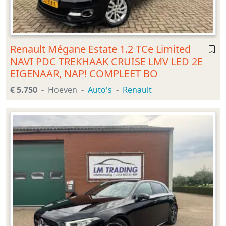
Renault Mégane Estate 1.2 TCe Limited
NAVI PDC TREKHAAK CRUISE LMV LED 2E
EIGENAAR, NAP! COMPLEET BO
€ 5.750
Hoeven
Auto's
Renault