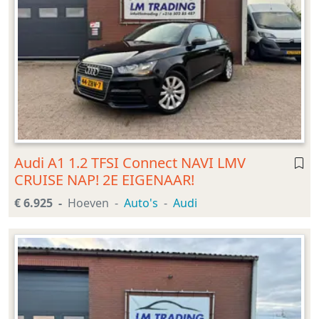
Audi A1 1.2 TFSI Connect NAVI LMV
CRUISE NAP! 2E EIGENAAR!
€ 6.925
Hoeven
Auto's
Audi