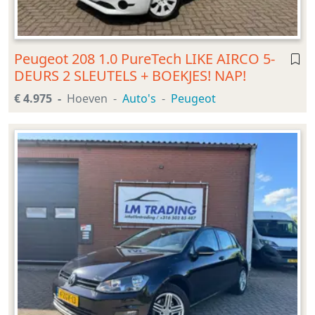
Peugeot 208 1.0 PureTech LIKE AIRCO 5-
DEURS 2 SLEUTELS + BOEKJES! NAP!
€ 4.975
Hoeven
Auto's
Peugeot