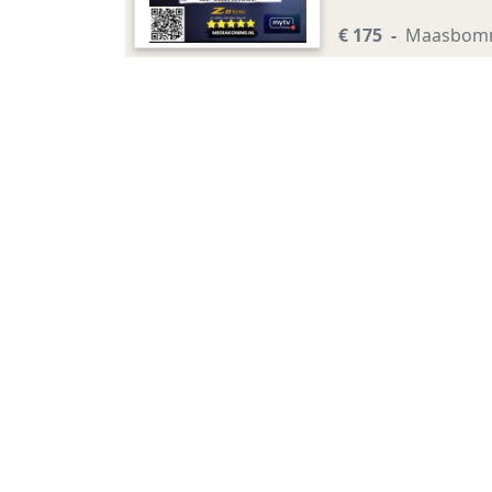
verzenden Info iptv
€ 175
Maasbom