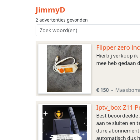
JimmyD
2 advertenties gevonden
Flipper zero i
Hierbij verkoop ik
mee heb gedaan d
€ 150
Maasbom
Iptv_box Z11 P
Best beoordeelde I
aan te sluiten en t
dure abonnementen
automatisch dus he