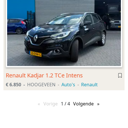
Renault Kadjar 1.2 TCe Intens
€ 6.850
HOOGEVEEN
Auto's
Renault
Vorige
pagina
1 / 4
Volgende
pagina