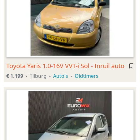
Toyota Yaris 1.0-16V VVT-i Sol - Inruil auto
€ 1.199
Tilburg
Auto's
Oldtimers