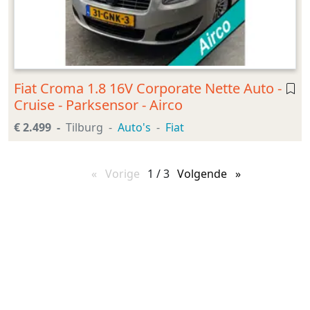
Fiat Croma 1.8 16V Corporate Nette Auto -
Cruise - Parksensor - Airco
€ 2.499
Tilburg
Auto's
Fiat
Vorige
pagina
1 / 3
Volgende
pagina