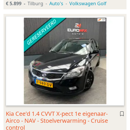
€ 5.899
Tilburg
Auto's
Volkswagen Golf
Kia Cee'd 1.4 CVVT X-pect 1e eigenaar-
Airco - NAV - Stoelverwarming - Cruise
control