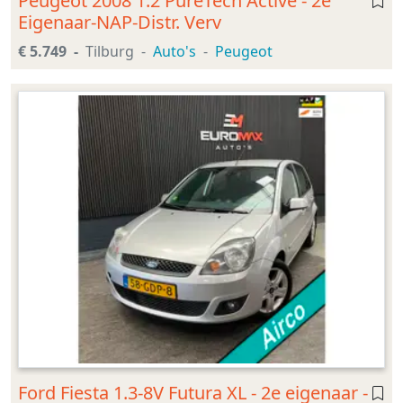
Peugeot 2008 1.2 PureTech Active - 2e
Eigenaar-NAP-Distr. Verv
€ 5.749
Tilburg
Auto's
Peugeot
Ford Fiesta 1.3-8V Futura XL - 2e eigenaar -