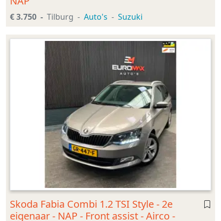
NAP
€ 3.750
Tilburg
Auto's
Suzuki
Skoda Fabia Combi 1.2 TSI Style - 2e
eigenaar - NAP - Front assist - Airco -