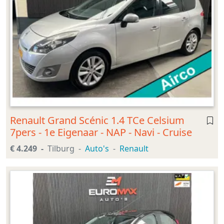
Renault Grand Scénic 1.4 TCe Celsium
7pers - 1e Eigenaar - NAP - Navi - Cruise
€ 4.249
Tilburg
Auto's
Renault