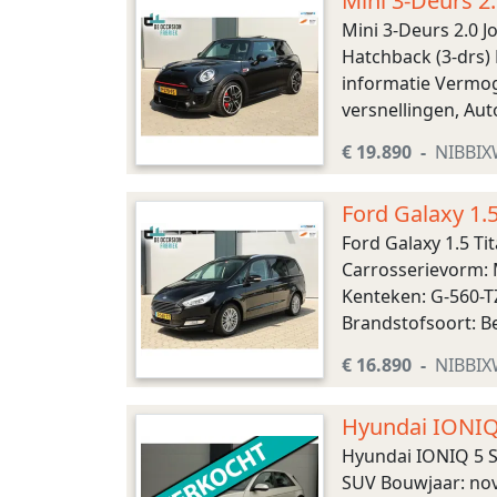
Mini 3-Deurs 2
Mini 3-Deurs 2.0 
Hatchback (3-drs) 
informatie Vermoge
versnellingen, Aut
246 km/u Maten Afm
€ 19.890
NIBBI
Ford Galaxy 1.
Ford Galaxy 1.5 T
Carrosserievorm: M
Kenteken: G-560-T
Brandstofsoort: B
235/55 R17 Accelera
€ 16.890
NIBBI
Hyundai IONIQ 
Hyundai IONIQ 5 S
SUV Bouwjaar: nov