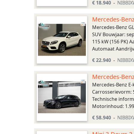
€ 18.940
NIBBI
Mercedes-Benz
Mercedes-Benz GL
SUV Bouwjaar: sep
115 kW (156 PK) Aa
Automaat Aandrijvi
Maten Afmetingen (
€ 22.940
NIBBI
Mercedes-Benz 
Mercedes-Benz E-k
Carrosserievorm: S
Technische inform
Motorinhoud: 1.999
km Transmissie Tra
€ 58.940
NIBBI