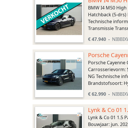
BMW I4 M50 Hi
BMW I4 M50 High 
Hatchback (5-drs) 
Technische inform
Transmissie Trans
Bandenmaat achter: 
€ 47.940
NIBBI
Porsche Cayenn
Porsche Cayenne C
Carrosserievorm: 
NG Technische inf
Brandstofsoort: Hy
Aandrijving: Vierw
€ 62.990
NIBBI
Lynk & Co 01 1.
Lynk & Co 01 1.5 P
Bouwjaar: jun. 20