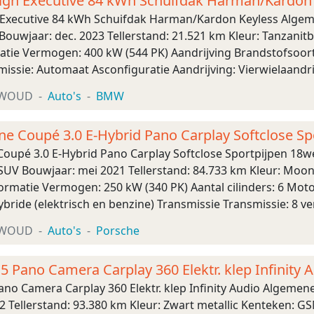
gh Executive 84 kWh Schuifdak Harman/Kardon 
Executive 84 kWh Schuifdak Harman/Kardon Keyless Algem
Bouwjaar: dec. 2023 Tellerstand: 21.521 km Kleur: Tanzanitb
atie Vermogen: 400 kW (544 PK) Aandrijving Brandstofsoort:
missie: Automaat Asconfiguratie Aandrijving: Vierwielaand
255/45 R18 Prestaties Acceleratie (0-100): 3, ...
XWOUD
Auto's
BMW
e Coupé 3.0 E-Hybrid Pano Carplay Softclose S
oupé 3.0 E-Hybrid Pano Carplay Softclose Sportpijpen 18
SUV Bouwjaar: mei 2021 Tellerstand: 84.733 km Kleur: Moonl
ormatie Vermogen: 250 kW (340 PK) Aantal cilinders: 6 Moto
bride (elektrisch en benzine) Transmissie Transmissie: 8 v
ielaandrijving Bandenmaat voor: 255/55 R19 Ba ...
XWOUD
Auto's
Porsche
5 Pano Camera Carplay 360 Elektr. klep Infinity 
ano Camera Carplay 360 Elektr. klep Infinity Audio Algeme
22 Tellerstand: 93.380 km Kleur: Zwart metallic Kenteken: 