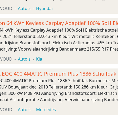
snelheid: 167 km/u Maten Afmetinge ...
XWOUD
Auto's
Hyundai
tion 64 kWh Keyless Carplay Adaptief 100% SoH El
n 64 kWh Keyless Carplay Adaptief 100% SoH Elektrische sto
. 2021 Tellerstand: 32.013 km Kleur: Wit metallic Kenteken
ndrijving Brandstofsoort: Elektrisch Actieradius: 455 km 
drijving: Voorwielaandrijving Bandenmaat: 215/55 R17 Presta
km/u Maten Afmetingen (LxBxH): ...
XWOUD
Auto's
Kia
 EQC 400 4MATIC Premium Plus 1886 Schuifda
C 400 4MATIC Premium Plus 1886 Schuifdak Burmester Me
UV Bouwjaar: dec. 2019 Tellerstand: 150.286 km Kleur: Grij
n: 300 kW (408 PK) Aandrijving Brandstofsoort: Elektrisch
maat Asconfiguratie Aandrijving: Vierwielaandrijving Ban
Prestaties Acceleratie (0-100): 5,1 s Topsnelheid: 18 ...
XWOUD
Auto's
Mercedes