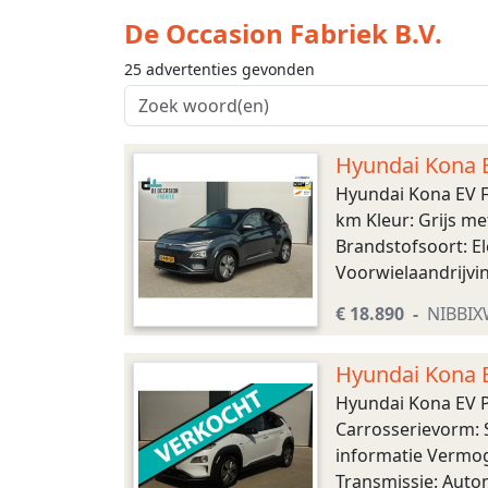
De Occasion Fabriek B.V.
25 advertenties gevonden
Hyundai Kona 
Hyundai Kona EV F
km Kleur: Grijs m
Brandstofsoort: El
Voorwielaandrijvin
Afmetingen (LxBxH)
€ 18.890
NIBBI
Hyundai Kona 
Hyundai Kona EV P
Carrosserievorm: S
informatie Vermoge
Transmissie: Auto