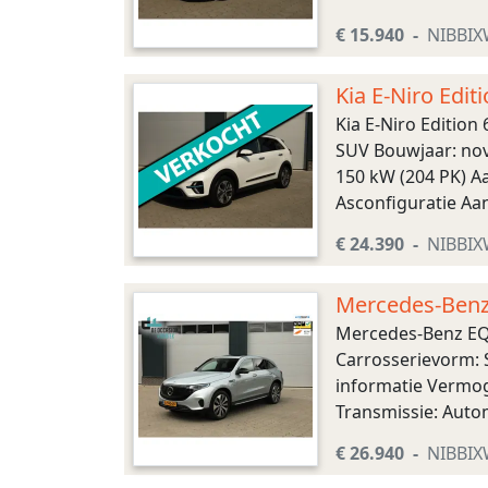
(0-100): 7,6 s Top
€ 15.940
NIBBI
Kia E-Niro Edi
Kia E-Niro Editio
SUV Bouwjaar: nov
150 kW (204 PK) Aa
Asconfiguratie Aan
Topsnelheid: 167 
€ 24.390
NIBBI
Mercedes-Benz
Mercedes-Benz EQ
Carrosserievorm: S
informatie Vermoge
Transmissie: Auto
achter: 255/50 R19 
€ 26.940
NIBBI