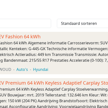
EV Fashion 64 kWh
ashion 64 kWh Algemene informatie Carrosserievorm: SUV B
etallic Kenteken: G-445-GK Technische informatie Vermogen:
ektrisch Actieradius: 449 km Transmissie Transmissie: Auto
g Bandenmaat: 215/55 R17 Prestaties Acceleratie (0-100): 
: 418 x 180 x 157 cm Wielbasis: 260 cm Gewichten ...
XWOUD
Auto's
Hyundai
EV Premium 64 kWh Keyless Adaptief Carplay St
remium 64 kWh Keyless Adaptief Carplay Stoelverwarming
UV Bouwjaar: mrt. 2019 Tellerstand: 132.646 km Kleur: Wit
n: 150 kW (204 PK) Aandrijving Brandstofsoort: Elektrisch
maat Asconfiguratie Aandrijving: Voorwielaandrijving Bande