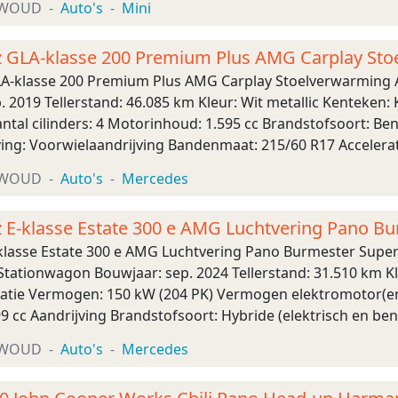
XWOUD
Auto's
Mini
 GLA-klasse 200 Premium Plus AMG Carplay Sto
A-klasse 200 Premium Plus AMG Carplay Stoelverwarming 
. 2019 Tellerstand: 46.085 km Kleur: Wit metallic Kenteken
ntal cilinders: 4 Motorinhoud: 1.595 cc Brandstofsoort: Ben
ng: Voorwielaandrijving Bandenmaat: 215/60 R17 Accelerati
LxBxH): 442 x 180 x 149 cm Wiel ...
XWOUD
Auto's
Mercedes
E-klasse Estate 300 e AMG Luchtvering Pano B
lasse Estate 300 e AMG Luchtvering Pano Burmester Supe
tationwagon Bouwjaar: sep. 2024 Tellerstand: 31.510 km Kl
atie Vermogen: 150 kW (204 PK) Vermogen elektromotor(en):
 cc Aandrijving Brandstofsoort: Hybride (elektrisch en benzi
nsmissie: 9 versnellingen, Auto ...
XWOUD
Auto's
Mercedes