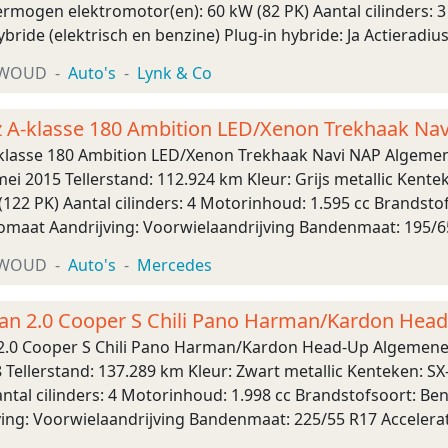
rmogen elektromotor(en): 60 kW (82 PK) Aantal cilinders: 3
bride (elektrisch en benzine) Plug-in hybride: Ja Actieradiu
omaat Asconfiguratie Aandrijvin ...
XWOUD
Auto's
Lynk & Co
 A-klasse 180 Ambition LED/Xenon Trekhaak Na
klasse 180 Ambition LED/Xenon Trekhaak Navi NAP Algemen
mei 2015 Tellerstand: 112.924 km Kleur: Grijs metallic Kent
22 PK) Aantal cilinders: 4 Motorinhoud: 1.595 cc Brandstof
omaat Aandrijving: Voorwielaandrijving Bandenmaat: 195/65 
etingen (LxBxH): 429 x 178 x 14 ...
XWOUD
Auto's
Mercedes
an 2.0 Cooper S Chili Pano Harman/Kardon Hea
2.0 Cooper S Chili Pano Harman/Kardon Head-Up Algemene 
8 Tellerstand: 137.289 km Kleur: Zwart metallic Kenteken: 
ntal cilinders: 4 Motorinhoud: 1.998 cc Brandstofsoort: Ben
ng: Voorwielaandrijving Bandenmaat: 225/55 R17 Accelerati
LxBxH): 430 x 182 x 156 cm Wielbasis ...