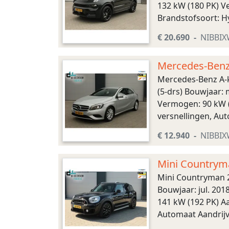
132 kW (180 PK) Ve
Brandstofsoort: Hy
versnellingen, Aut
€ 20.690
NIBBI
Mercedes-Benz
Mercedes-Benz A-
(5-drs) Bouwjaar: 
Vermogen: 90 kW (1
versnellingen, Aut
202 km/u Maten Afm
€ 12.940
NIBBI
Mini Countrym
Mini Countryman 
Bouwjaar: jul. 201
141 kW (192 PK) Aa
Automaat Aandrijvi
Maten Afmetingen (