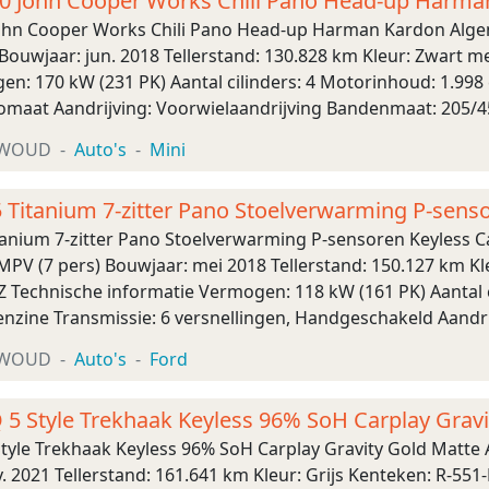
.0 John Cooper Works Chili Pano Head-up Harm
John Cooper Works Chili Pano Head-up Harman Kardon Alge
Bouwjaar: jun. 2018 Tellerstand: 130.828 km Kleur: Zwart m
n: 170 kW (231 PK) Aantal cilinders: 4 Motorinhoud: 1.998 
omaat Aandrijving: Voorwielaandrijving Bandenmaat: 205/45 
etingen (LxBxH): 387 x 17 ...
XWOUD
Auto's
Mini
5 Titanium 7-zitter Pano Stoelverwarming P-sens
itanium 7-zitter Pano Stoelverwarming P-sensoren Keyless 
PV (7 pers) Bouwjaar: mei 2018 Tellerstand: 150.127 km Kle
Z Technische informatie Vermogen: 118 kW (161 PK) Aantal c
enzine Transmissie: 6 versnellingen, Handgeschakeld Aandr
tie (0-100): 10,0 s Topsnelheid: 195 km/u Mat ...
XWOUD
Auto's
Ford
5 Style Trekhaak Keyless 96% SoH Carplay Gravi
tyle Trekhaak Keyless 96% SoH Carplay Gravity Gold Matte
. 2021 Tellerstand: 161.641 km Kleur: Grijs Kenteken: R-55