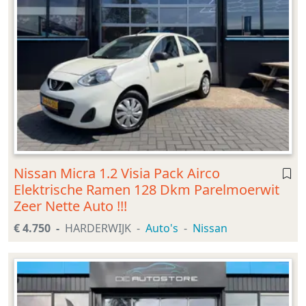
Nissan Micra 1.2 Visia Pack Airco
Elektrische Ramen 128 Dkm Parelmoerwit
Zeer Nette Auto !!!
€ 4.750
HARDERWIJK
Auto's
Nissan