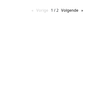
Vorige
pagina
1 / 2
Volgende
pagina