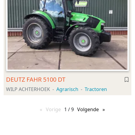
DEUTZ FAHR 5100 DT
WILP ACHTERHOEK
Agrarisch
Tractoren
Vorige
pagina
1 / 9
Volgende
pagina