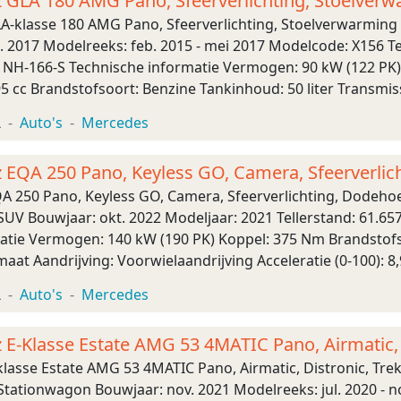
GLA 180 AMG Pano, Sfeerverlichting, Stoelver
-klasse 180 AMG Pano, Sfeerverlichting, Stoelverwarming
 2017 Modelreeks: feb. 2015 - mei 2017 Modelcode: X156 Tel
: NH-166-S Technische informatie Vermogen: 90 kW (122 PK) 
 cc Brandstofsoort: Benzine Tankinhoud: 50 liter Transmiss
 Acceleratie (0-100): 8,7 s ...
L
Auto's
Mercedes
EQA 250 Pano, Keyless GO, Camera, Sfeerverlic
 250 Pano, Keyless GO, Camera, Sfeerverlichting, Dodeho
SUV Bouwjaar: okt. 2022 Modeljaar: 2021 Tellerstand: 61.65
atie Vermogen: 140 kW (190 PK) Koppel: 375 Nm Brandstofso
aat Aandrijving: Voorwielaandrijving Acceleratie (0-100): 
: 469 x 183 x 170 cm Wielbasis: 273 cm Gewic ...
L
Auto's
Mercedes
E-Klasse Estate AMG 53 4MATIC Pano, Airmatic, 
lasse Estate AMG 53 4MATIC Pano, Airmatic, Distronic, Tr
tationwagon Bouwjaar: nov. 2021 Modelreeks: jul. 2020 - n