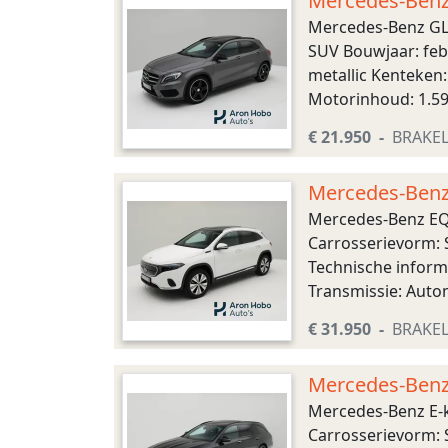
Mercedes-Benz 
Mercedes-Benz GLA
SUV Bouwjaar: feb.
metallic Kenteken
Motorinhoud: 1.595
Voorwielaandrijving
€ 21.950
BRAKE
Mercedes-Benz 
Mercedes-Benz EQA
Carrosserievorm: 
Technische inform
Transmissie: Autom
Afmetingen (LxBxH)
€ 31.950
BRAKE
Mercedes-Benz 
Mercedes-Benz E-k
Carrosserievorm: S