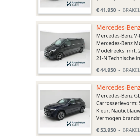
Aandrijving Brands
€ 41.950
BRAKE
Mercedes-Benz
Mercedes-Benz V-k
Mercedes-Benz Mod
Modelreeks: mrt. 2
21-N Technische i
Brandstofsoort: Die
€ 44.950
BRAKE
Mercedes-Benz
Mercedes-Benz GL
Carrosserievorm: 
Kleur: Nauticblau
Vermogen brandsto
Brandstofsoort: Hyb
€ 53.950
BRAKE