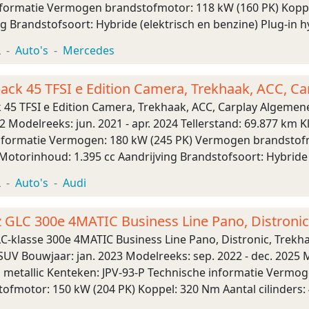
nformatie Vermogen brandstofmotor: 118 kW (160 PK) Koppe
ng Brandstofsoort: Hybride (elektrisch en benzine) Plug-in h
snellingen, Automa ...
L
Auto's
Mercedes
ack 45 TFSI e Edition Camera, Trekhaak, ACC, Ca
 45 TFSI e Edition Camera, Trekhaak, ACC, Carplay Algemen
2 Modelreeks: jun. 2021 - apr. 2024 Tellerstand: 69.877 km 
nformatie Vermogen: 180 kW (245 PK) Vermogen brandstofm
4 Motorinhoud: 1.395 cc Aandrijving Brandstofsoort: Hybride 
er Transmissie Transmiss ...
L
Auto's
Audi
GLC 300e 4MATIC Business Line Pano, Distronic
-klasse 300e 4MATIC Business Line Pano, Distronic, Trekh
SUV Bouwjaar: jan. 2023 Modelreeks: sep. 2022 - dec. 2025 
js metallic Kenteken: JPV-93-P Technische informatie Vermo
fmotor: 150 kW (204 PK) Koppel: 320 Nm Aantal cilinders: 
 en benzine) Tankinhoud: 49 l ...