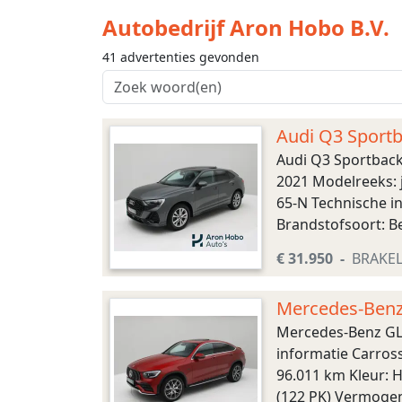
Autobedrijf Aron Hobo B.V.
41 advertenties gevonden
Audi Q3 Sportb
Audi Q3 Sportback
2021 Modelreeks: j
65-N Technische i
Brandstofsoort: Be
Acceleratie (0-100):
€ 31.950
BRAKE
Mercedes-Benz
Burmester
Mercedes-Benz GL
informatie Carross
96.011 km Kleur: 
(122 PK) Vermogen