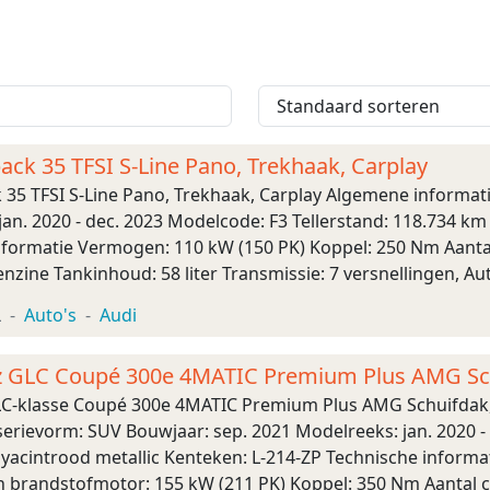
ack 35 TFSI S-Line Pano, Trekhaak, Carplay
 35 TFSI S-Line Pano, Trekhaak, Carplay Algemene informat
an. 2020 - dec. 2023 Modelcode: F3 Tellerstand: 118.734 km 
nformatie Vermogen: 110 kW (150 PK) Koppel: 250 Nm Aantal 
nzine Tankinhoud: 58 liter Transmissie: 7 versnellingen, A
 9,5 s Topsnelheid: ...
L
Auto's
Audi
 GLC Coupé 300e 4MATIC Premium Plus AMG Schu
C-klasse Coupé 300e 4MATIC Premium Plus AMG Schuifdak,
erievorm: SUV Bouwjaar: sep. 2021 Modelreeks: jan. 2020 - 
Hyacintrood metallic Kenteken: L-214-ZP Technische inform
 brandstofmotor: 155 kW (211 PK) Koppel: 350 Nm Aantal ci