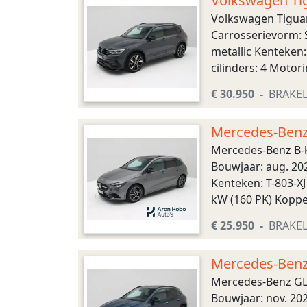
Volkswagen Tig
Volkswagen Tiguan
Carrosserievorm: S
metallic Kenteken
cilinders: 4 Motor
Tankinhoud: 58 lite
€ 30.950
BRAKE
Mercedes-Benz 
Mercedes-Benz B-k
Bouwjaar: aug. 202
Kenteken: T-803-X
kW (160 PK) Koppel
benzine) Plug-in hy
€ 25.950
BRAKE
Mercedes-Benz
Mercedes-Benz GLA
Bouwjaar: nov. 202