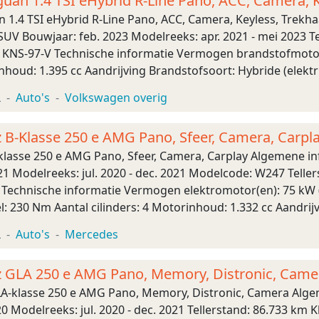
uan 1.4 TSI eHybrid R-Line Pano, ACC, Camera, K
 1.4 TSI eHybrid R-Line Pano, ACC, Camera, Keyless, Trekh
UV Bouwjaar: feb. 2023 Modelreeks: apr. 2021 - mei 2023 Tel
: KNS-97-V Technische informatie Vermogen brandstofmotor
inhoud: 1.395 cc Aandrijving Brandstofsoort: Hybride (elektr
r Transmissie Transmissie: 6 ...
L
Auto's
Volkswagen overig
B-Klasse 250 e AMG Pano, Sfeer, Camera, Carpl
lasse 250 e AMG Pano, Sfeer, Camera, Carplay Algemene in
1 Modelreeks: jul. 2020 - dec. 2021 Modelcode: W247 Tellers
J Technische informatie Vermogen elektromotor(en): 75 k
: 230 Nm Aantal cilinders: 4 Motorinhoud: 1.332 cc Aandrijv
bride: Ja Tankinho ...
L
Auto's
Mercedes
 GLA 250 e AMG Pano, Memory, Distronic, Came
-klasse 250 e AMG Pano, Memory, Distronic, Camera Alge
0 Modelreeks: jul. 2020 - dec. 2021 Tellerstand: 86.733 km