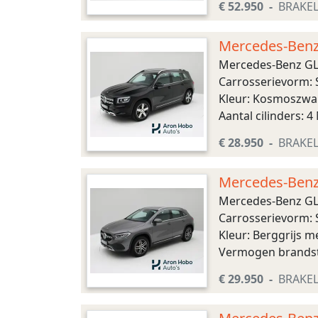
€ 52.950
BRAKE
Mercedes-Benz 
Mercedes-Benz GLB
Carrosserievorm: 
Kleur: Kosmoszwar
Aantal cilinders: 
Automaat Aandrijvi
€ 28.950
BRAKE
Mercedes-Benz 
Mercedes-Benz GLA
Carrosserievorm: 
Kleur: Berggrijs m
Vermogen brandsto
Brandstofsoort: Hyb
€ 29.950
BRAKE