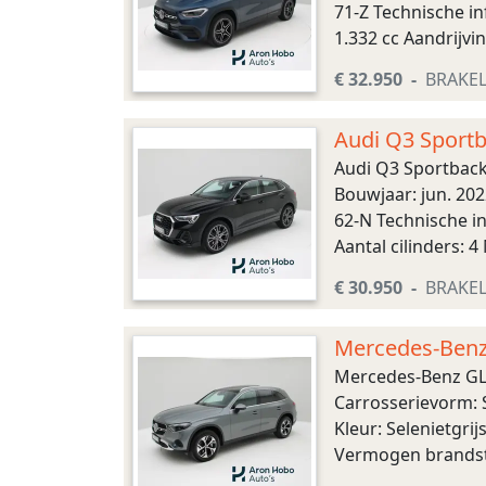
71-Z Technische i
1.332 cc Aandrijvi
Transmissie: 8 ver
€ 32.950
BRAKE
Audi Q3 Sportb
Audi Q3 Sportback
Bouwjaar: jun. 202
62-N Technische i
Aantal cilinders: 
Tankinhoud: 45 lit
€ 30.950
BRAKE
Mercedes-Benz 
Mercedes-Benz GLC
Carrosserievorm: 
Kleur: Selenietgri
Vermogen brandsto
Hybride (elektrisch