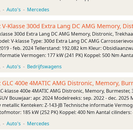
tofsoort: Hybride (elektrisch en benzin ...
L
Auto's
Mercedes
 V-Klasse 300d Extra Lang DC AMG Memory, Dist
lasse 300d Extra Lang DC AMG Memory, Distronic, Trekhaa
el: V-klasse Type: 300d Extra Lang DC AMG Carrosserievor
019 - feb. 2024 Tellerstand: 192.082 km Kleur: Obsidiaanzw
nformatie Vermogen: 177 kW (241 PK) Koppel: 500 Nm Aantal 
sel Tankinhoud: 75 liter Transmissi ...
L
Auto's
Bedrijfswagens
 GLC 400e 4MATIC AMG Distronic, Memory, Bur
C-klasse 400e 4MATIC AMG Distronic, Memory, Burmester, 
SUV Bouwjaar: apr. 2024 Modelreeks: sep. 2022 - dec. 2025 
w metallic Kenteken: Z-143-JB Technische informatie Vermog
fmotor: 185 kW (252 PK) Koppel: 400 Nm Aantal cilinders: 
ride (elektrisch en benzine) Plug-in hybri ...
L
Auto's
Mercedes