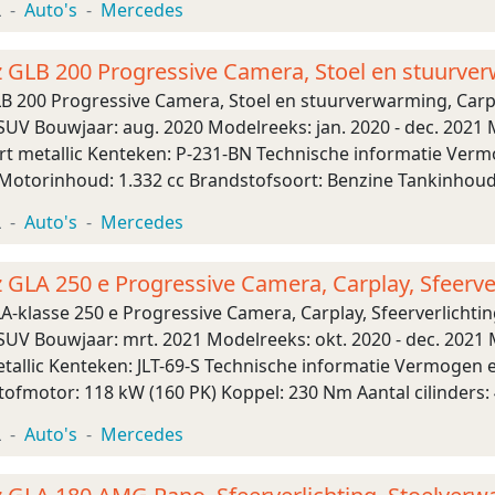
L
Auto's
Mercedes
GLB 200 Progressive Camera, Stoel en stuurver
 200 Progressive Camera, Stoel en stuurverwarming, Carp
SUV Bouwjaar: aug. 2020 Modelreeks: jan. 2020 - dec. 2021 
t metallic Kenteken: P-231-BN Technische informatie Verm
4 Motorinhoud: 1.332 cc Brandstofsoort: Benzine Tankinhoud: 
ng: Voorwielaandrijving Accelera ...
L
Auto's
Mercedes
GLA 250 e Progressive Camera, Carplay, Sfeerve
-klasse 250 e Progressive Camera, Carplay, Sfeerverlicht
SUV Bouwjaar: mrt. 2021 Modelreeks: okt. 2020 - dec. 2021
etallic Kenteken: JLT-69-S Technische informatie Vermogen 
fmotor: 118 kW (160 PK) Koppel: 230 Nm Aantal cilinders: 
ride (elektrisch en benzine) Tanki ...
L
Auto's
Mercedes