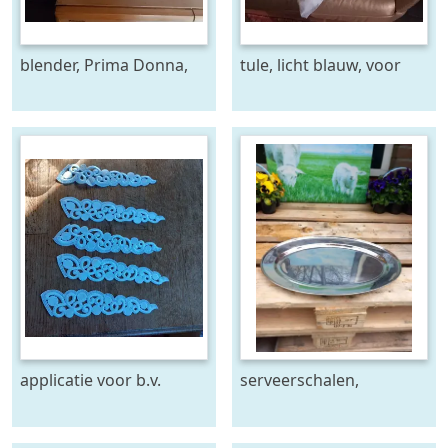
blender, Prima Donna,
tule, licht blauw, voor
handig- i.g.st.
decoraties en
versieringen
applicatie voor b.v.
serveerschalen,
bruidskleding
roestvrijstaal,