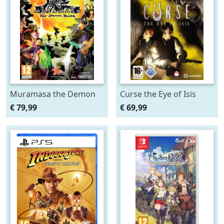
Muramasa the Demon
Curse the Eye of Isis
Blade
€ 79,99
€ 69,99