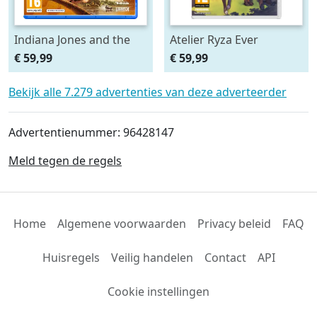
Indiana Jones and the
Atelier Ryza Ever
Great Circle
Darkness & the Secret
€ 59,99
€ 59,99
Hideout
Bekijk alle 7.279 advertenties van deze adverteerder
Advertentienummer: 96428147
Meld tegen de regels
Home
Algemene voorwaarden
Privacy beleid
FAQ
Huisregels
Veilig handelen
Contact
API
Cookie instellingen