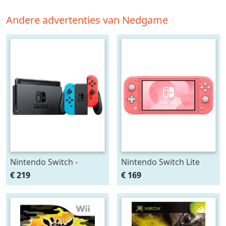
Andere advertenties van Nedgame
Nintendo Switch -
Nintendo Switch Lite
Red/Blue
(Coral)
€ 219
€ 169