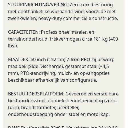
STUURINRICHTING/VERING: Zero-turn besturing
met onafhankelijke wielaandrijving, voorzijde met
zwenkwielen, heavy-duty commerciële constructie.
CAPACITEITEN: Professioneel maaien en
terreinonderhoud, trekvermogen circa 181 kg (400
lbs.).
MAAIDEK: 60 inch (152 cm) 7-Iron PRO zij-uitworp
maaidek (Side Discharge), gestampt staal (~4,5
mm), PTO-aandrijving, mulch- en opvangopties
beschikbaar afhankelijk van configuratie.
BESTUURDERSPLATFORM: Geveerde en verstelbare
bestuurdersstoel, dubbele hendelbediening (zero-
turn), brandstofmeter, urenteller,
onderhoudstoegang onder stoel en motorkap.
BANDEN: Voorzijde 22x9,5-10; achterzijde 24x12-10.