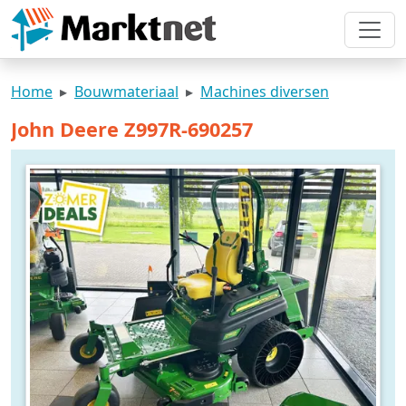
Home
Bouwmateriaal
Machines diversen
John Deere Z997R-690257