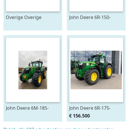
Overige Overige
John Deere 6R-150-
pompen #23446
778128
John Deere 6M-185-
John Deere 6R-175-
693545
783659
€ 156.500