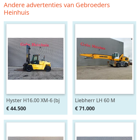
Andere advertenties van Gebroeders
Heinhuis
Hyster H16.00 XM-6 (bj
Liebherr LH 60 M
2009)
Litronic (bj 2015)
€ 44.500
€ 71.000