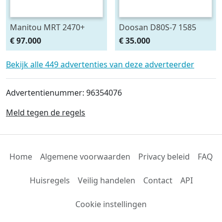
Manitou MRT 2470+
Doosan D80S-7 1585
Privilege Radio Remote
Hours! (bj 2015)
€ 97.000
€ 35.000
(bj 2018)
Bekijk alle 449 advertenties van deze adverteerder
Advertentienummer: 96354076
Meld tegen de regels
Home
Algemene voorwaarden
Privacy beleid
FAQ
Huisregels
Veilig handelen
Contact
API
Cookie instellingen