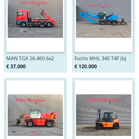
MAN TGX 26.460 6x2
Fuchs MHL 340 T4F (bj
Hyvalift SL2018TAZ (bj
2018)
€ 37.000
€ 120.000
2019, automaat)