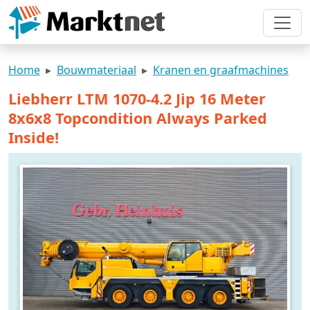
Home
Bouwmateriaal
Kranen en graafmachines
Liebherr LTM 1070-4.2 Jip 16 Meter
8x6x8 Topcondition Always Parked
Inside!